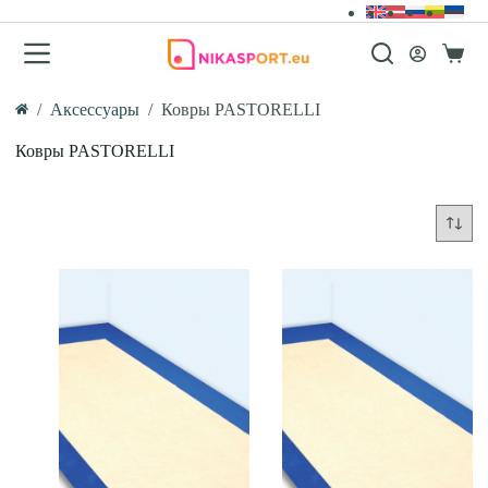
Перейти
к
сути
Корзи
/
Аксессуары
/
Ковры PASTORELLI
Главная
Ковры PASTORELLI