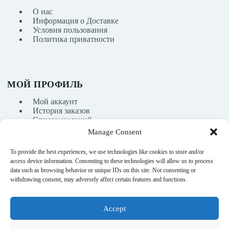
О нас
Информация о Доставке
Условия пользования
Политика приватности
МОЙ ПРОФИЛЬ
Мой аккаунт
История заказов
Список желаний
Manage Consent
To provide the best experiences, we use technologies like cookies to store and/or
info@nikasport.eu
access device information. Consenting to these technologies will allow us to process
data such as browsing behavior or unique IDs on this site. Not consenting or
+371 28228266
withdrawing consent, may adversely affect certain features and functions.
+371 28228266
Accept
@nikasport.eu