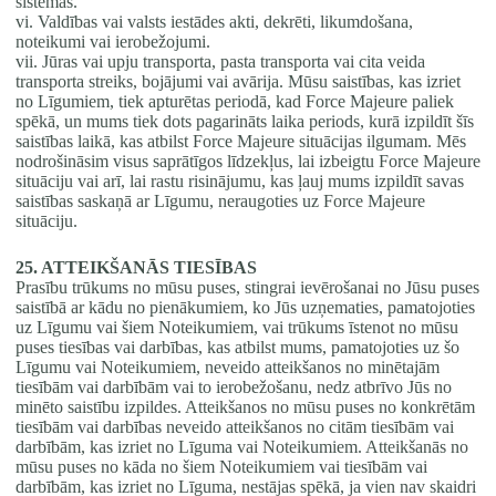
sistēmas.
vi. Valdības vai valsts iestādes akti, dekrēti, likumdošana,
noteikumi vai ierobežojumi.
vii. Jūras vai upju transporta, pasta transporta vai cita veida
transporta streiks, bojājumi vai avārija. Mūsu saistības, kas izriet
no Līgumiem, tiek apturētas periodā, kad Force Majeure paliek
spēkā, un mums tiek dots pagarināts laika periods, kurā izpildīt šīs
saistības laikā, kas atbilst Force Majeure situācijas ilgumam. Mēs
nodrošināsim visus saprātīgos līdzekļus, lai izbeigtu Force Majeure
situāciju vai arī, lai rastu risinājumu, kas ļauj mums izpildīt savas
saistības saskaņā ar Līgumu, neraugoties uz Force Majeure
situāciju.
25. ATTEIKŠANĀS TIESĪBAS
Prasību trūkums no mūsu puses, stingrai ievērošanai no Jūsu puses
saistībā ar kādu no pienākumiem, ko Jūs uzņematies, pamatojoties
uz Līgumu vai šiem Noteikumiem, vai trūkums īstenot no mūsu
puses tiesības vai darbības, kas atbilst mums, pamatojoties uz šo
Līgumu vai Noteikumiem, neveido atteikšanos no minētajām
tiesībām vai darbībām vai to ierobežošanu, nedz atbrīvo Jūs no
minēto saistību izpildes. Atteikšanos no mūsu puses no konkrētām
tiesībām vai darbības neveido atteikšanos no citām tiesībām vai
darbībām, kas izriet no Līguma vai Noteikumiem. Atteikšanās no
mūsu puses no kāda no šiem Noteikumiem vai tiesībām vai
darbībām, kas izriet no Līguma, nestājas spēkā, ja vien nav skaidri