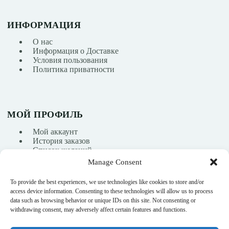
ИНФОРМАЦИЯ
О нас
Информация о Доставке
Условия пользования
Политика приватности
МОЙ ПРОФИЛЬ
Мой аккаунт
История заказов
Список желаний
Manage Consent
To provide the best experiences, we use technologies like cookies to store and/or
info@nikasport.eu
access device information. Consenting to these technologies will allow us to process
data such as browsing behavior or unique IDs on this site. Not consenting or
+371 28228266
withdrawing consent, may adversely affect certain features and functions.
+371 28228266