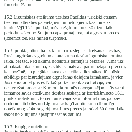
funkcionēšanu.
15.2 Līgumiskās atteikuma tiesības Papildus juridiski atzītām
tiesībām atteikties patērētājiem un lietotājiem, kas minētas
iepriekšējā 15.1. punktā, mēs piešķiram jums 30 dienu laika
periodu, sākot no Sūtījuma apstiprinājuma, lai atgrieztu preces
(izņemot tos, kas minēti turpmāk).
15.3. punktā, attiecībā uz kuriem ir izslēgtas atcelšanas tiesības).
Preču atgriešanas gadījumā, atteikuma tiesību līgumiskā termiņa
laikā, bet tad, kad likumā noteiktais termiņš ir beidzies, Jums tiks
atmaksāta tikai summa, kas tika samaksāta par minētajām precēm,
kas nozīmē, ka piegādes izmaksas netiks atlīdzinātas. Jūs būsiet
atbildīgs par izstrādājuma atgriešanas tiešajām izmaksām, ja vien
Jūs nenododiet preces NikaSport.eu noliktavā Latvijā, vai
neatgriežat preces ar Kurjeru, kuru mēs noorganizējam. Jūs varat
izmantot savas atteikuma tiesības saskaņā ar iepriekšminēto 16.1.
punkta noteikumu, tomēr Jums vajadzētu informēt mūs par savu
nodomu atteikties no Līguma saskaņā ar atteikuma likumīgo
noteikumu; jebkurā gadījumā Jums preces jānodod 30 dienu laikā,
sākot no Sūtījuma apstiprināšanas datuma.
15.3. Kopīgie noteikumi
Jums ir tiesības atcelt Līgumu tikai attiecībā uz precēm, kas tiek