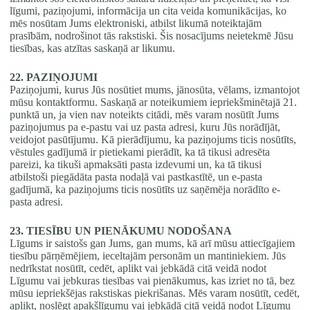
līgumi, paziņojumi, informācija un cita veida komunikācijas, ko
mēs nosūtam Jums elektroniski, atbilst likumā noteiktajām
prasībām, nodrošinot tās rakstiski. Šis nosacījums neietekmē Jūsu
tiesības, kas atzītas saskaņā ar likumu.
22. PAZIŅOJUMI
Paziņojumi, kurus Jūs nosūtiet mums, jānosūta, vēlams, izmantojot
mūsu kontaktformu. Saskaņā ar noteikumiem iepriekšminētajā 21.
punktā un, ja vien nav noteikts citādi, mēs varam nosūtīt Jums
paziņojumus pa e-pastu vai uz pasta adresi, kuru Jūs norādījāt,
veidojot pasūtījumu. Kā pierādījumu, ka paziņojums ticis nosūtīts,
vēstules gadījumā ir pietiekami pierādīt, ka tā tikusi adresēta
pareizi, ka tikuši apmaksāti pasta izdevumi un, ka tā tikusi
atbilstoši piegādāta pasta nodaļā vai pastkastītē, un e-pasta
gadījumā, ka paziņojums ticis nosūtīts uz saņēmēja norādīto e-
pasta adresi.
23. TIESĪBU UN PIENĀKUMU NODOŠANA
Līgums ir saistošs gan Jums, gan mums, kā arī mūsu attiecīgajiem
tiesību pārņēmējiem, ieceltajām personām un mantiniekiem. Jūs
nedrīkstat nosūtīt, cedēt, aplikt vai jebkādā citā veidā nodot
Līgumu vai jebkuras tiesības vai pienākumus, kas izriet no tā, bez
mūsu iepriekšējas rakstiskas piekrišanas. Mēs varam nosūtīt, cedēt,
aplikt, noslēgt apakšlīgumu vai jebkādā citā veidā nodot Līgumu