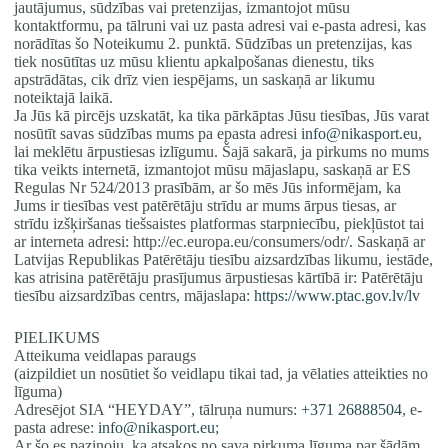
jautājumus, sūdzības vai pretenzijas, izmantojot mūsu
kontaktformu, pa tālruni vai uz pasta adresi vai e-pasta adresi, kas
norādītas šo Noteikumu 2. punktā. Sūdzības un pretenzijas, kas
tiek nosūtītas uz mūsu klientu apkalpošanas dienestu, tiks
apstrādātas, cik drīz vien iespējams, un saskaņā ar likumu
noteiktajā laikā.
Ja Jūs kā pircējs uzskatāt, ka tika pārkāptas Jūsu tiesības, Jūs varat
nosūtīt savas sūdzības mums pa epasta adresi
info@nikasport.eu
,
lai meklētu ārpustiesas izlīgumu. Šajā sakarā, ja pirkums no mums
tika veikts internetā, izmantojot mūsu mājaslapu, saskaņā ar ES
Regulas Nr 524/2013 prasībām, ar šo mēs Jūs informējam, ka
Jums ir tiesības vest patērētāju strīdu ar mums ārpus tiesas, ar
strīdu izšķiršanas tiešsaistes platformas starpniecību, piekļūstot tai
ar interneta adresi: http://ec.europa.eu/consumers/odr/. Saskaņā ar
Latvijas Republikas Patērētāju tiesību aizsardzības likumu, iestāde,
kas atrisina patērētāju prasījumus ārpustiesas kārtībā ir: Patērētāju
tiesību aizsardzības centrs, mājaslapa:
https://www.ptac.gov.lv/lv
PIELIKUMS
Atteikuma veidlapas paraugs
(aizpildiet un nosūtiet šo veidlapu tikai tad, ja vēlaties atteikties no
līguma)
Adresējot SIA “HEYDAY”, tālruņa numurs:
+371 26888504
, e-
pasta adrese:
info@nikasport.eu
;
Ar šo es paziņoju, ka atsakos no sava pirkuma līguma par šādām