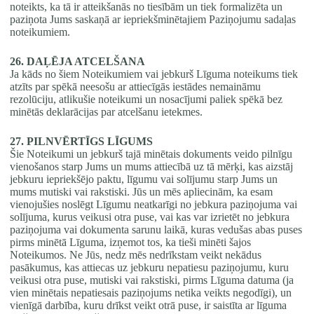
noteikts, ka tā ir atteikšanās no tiesībām un tiek formalizēta un
paziņota Jums saskaņā ar iepriekšminētajiem Paziņojumu sadaļas
noteikumiem.
26. DAĻĒJA ATCELŠANA
Ja kāds no šiem Noteikumiem vai jebkurš Līguma noteikums tiek
atzīts par spēkā neesošu ar attiecīgās iestādes nemaināmu
rezolūciju, atlikušie noteikumi un nosacījumi paliek spēkā bez
minētās deklarācijas par atcelšanu ietekmes.
27. PILNVĒRTĪGS LĪGUMS
Šie Noteikumi un jebkurš tajā minētais dokuments veido pilnīgu
vienošanos starp Jums un mums attiecībā uz tā mērķi, kas aizstāj
jebkuru iepriekšējo paktu, līgumu vai solījumu starp Jums un
mums mutiski vai rakstiski. Jūs un mēs apliecinām, ka esam
vienojušies noslēgt Līgumu neatkarīgi no jebkura paziņojuma vai
solījuma, kurus veikusi otra puse, vai kas var izrietēt no jebkura
paziņojuma vai dokumenta sarunu laikā, kuras vedušas abas puses
pirms minētā Līguma, izņemot tos, ka tieši minēti šajos
Noteikumos. Ne Jūs, nedz mēs nedrīkstam veikt nekādus
pasākumus, kas attiecas uz jebkuru nepatiesu paziņojumu, kuru
veikusi otra puse, mutiski vai rakstiski, pirms Līguma datuma (ja
vien minētais nepatiesais paziņojums netika veikts negodīgi), un
vienīgā darbība, kuru drīkst veikt otrā puse, ir saistīta ar līguma