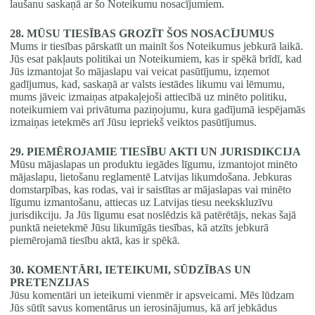
laušanu saskaņā ar šo Noteikumu nosacījumiem.
28. MŪSU TIESĪBAS GROZĪT ŠOS NOSACĪJUMUS
Mums ir tiesības pārskatīt un mainīt šos Noteikumus jebkurā laikā.
Jūs esat pakļauts politikai un Noteikumiem, kas ir spēkā brīdī, kad
Jūs izmantojat šo mājaslapu vai veicat pasūtījumu, izņemot
gadījumus, kad, saskaņā ar valsts iestādes likumu vai lēmumu,
mums jāveic izmaiņas atpakaļejoši attiecībā uz minēto politiku,
noteikumiem vai privātuma paziņojumu, kura gadījumā iespējamās
izmaiņas ietekmēs arī Jūsu iepriekš veiktos pasūtījumus.
29. PIEMĒROJAMIE TIESĪBU AKTI UN JURISDIKCIJA
Mūsu mājaslapas un produktu iegādes līgumu, izmantojot minēto
mājaslapu, lietošanu reglamentē Latvijas likumdošana. Jebkuras
domstarpības, kas rodas, vai ir saistītas ar mājaslapas vai minēto
līgumu izmantošanu, attiecas uz Latvijas tiesu neekskluzīvu
jurisdikciju. Ja Jūs līgumu esat noslēdzis kā patērētājs, nekas šajā
punktā neietekmē Jūsu likumīgās tiesības, kā atzīts jebkurā
piemērojamā tiesību aktā, kas ir spēkā.
30. KOMENTĀRI, IETEIKUMI, SŪDZĪBAS UN
PRETENZIJAS
Jūsu komentāri un ieteikumi vienmēr ir apsveicami. Mēs lūdzam
Jūs sūtīt savus komentārus un ierosinājumus, kā arī jebkādus