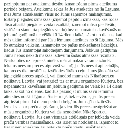
paziņojumu par atteikuma tiesību izmantošanu pirms atteikuma
perioda beigām. Atteikuma sekas Ja Jūs atsakāties no šā Līguma,
mēs Jums atmaksāsim visus no Jums saņemtos maksājumus,
tostarp piegādes izmaksas (izņemot papildu izmaksas, kas rodas
Jūsu atlasītā piegādes veida rezultātā, izņemot mūsu piedāvāto,
vislētāko standarta piegādes veidu) bez nepamatotas kavēšanās un
jebkurā gadījumā ne vēlāk kā 14 dienu laikā, sākot no dienas, kad
mēs tikām informēti par Jūsu lēmumu atteikties no šī Līguma. Mēs
šo atmaksu veiksim, izmantojot tos pašus maksāšanas līdzekļus,
kādus Jūs izmantojāt sākotnējam darījumam. Jebkurā gadījumā
Jums nebūs nekādi maksas izdevumi šādas atmaksas rezultātā.
Neskatoties uz iepriekšminēto, mēs atmaksu varam aizturēt,
iekams neesam preces atguvuši vai arī, ja Jūs neesat apliecinājis,
ka preces tika nosūtītas, izvēloties ātrāko ceļu. Jums jānosūta vai
jāpiegādā preces atpakaļ, vai jānodod mums tās NikaSport.eu
noliktavā Latvijā, vai jāatgriež tās ar mūsu organizēto Kurjeru, bez
nepamatotas kavēšanās un jebkurā gadījumā ne vēlāk kā 14 dienu
laikā, sākot no dienas, kad Jūs paziņojāt mums savu lēmumu
atteikties no šā Līguma. Šis termiņš tiek ievērots, ja Jūs preces
atgriežat pirms 14 dienu perioda beigām. Jums jāsedz tiešās
izmaksas par preču atgriešanu, ja vien Jūs preces neatgriežat ar
mūsu organizētu Kurjeru vai tās nenododat NikaSport.eu
noliktavā Latvijā. Jūs esat vienīgais atbildīgais par jebkāda veida
preču vērtības mazināšanos, kas izriet no nodošanas, izņemot to,
kas ir nepieciešama, lai noteiktu preču veidu, īpašības un