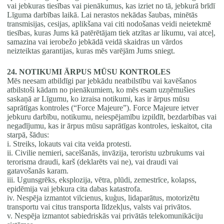
vai jebkuras tiesības vai pienākumus, kas izriet no tā, jebkurā brīdī
Līguma darbības laikā. Lai nerastos nekādas šaubas, minētās
transmisijas, cesijas, aplikšana vai citi nodošanas veidi neietekmē
tiesības, kuras Jums kā patērētājam tiek atzītas ar likumu, vai atceļ,
samazina vai ierobežo jebkādā veidā skaidras un vārdos
neizteiktas garantijas, kuras mēs varējām Jums sniegt.
24. NOTIKUMI ĀRPUS MŪSU KONTROLES
Mēs neesam atbildīgi par jebkādu neatbilstību vai kavēšanos
atbilstoši kādam no pienākumiem, ko mēs esam uzņēmušies
saskaņā ar Līgumu, ko izraisa notikumi, kas ir ārpus mūsu
saprātīgas kontroles (“Force Majeure”). Force Majeure ietver
jebkuru darbību, notikumu, neiespējamību izpildīt, bezdarbības vai
negadījumu, kas ir ārpus mūsu saprātīgas kontroles, ieskaitot, cita
starpā, šādus:
i. Streiks, lokauts vai cita veida protesti.
ii. Civilie nemieri, sacelšanās, invāzija, teroristu uzbrukums vai
terorisma draudi, karš (deklarēts vai ne), vai draudi vai
gatavošanās karam.
iii. Ugunsgrēks, eksplozija, vētra, plūdi, zemestrīce, kolapss,
epidēmija vai jebkura cita dabas katastrofa.
iv. Nespēja izmantot vilcienus, kuģus, lidaparātus, motorizētu
transportu vai citus transporta līdzekļus, valsts vai privātos.
v. Nespēja izmantot sabiedriskās vai privātās telekomunikāciju