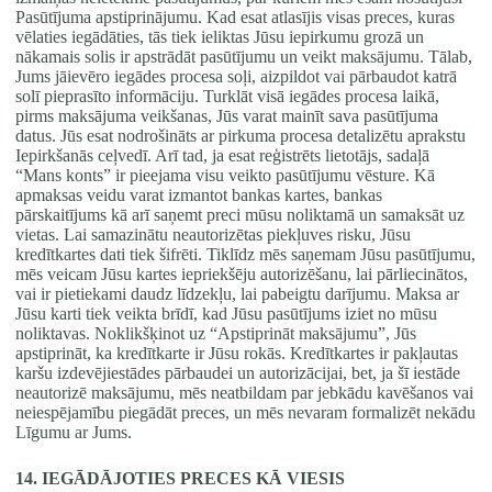
Pasūtījuma apstiprinājumu. Kad esat atlasījis visas preces, kuras
vēlaties iegādāties, tās tiek ieliktas Jūsu iepirkumu grozā un
nākamais solis ir apstrādāt pasūtījumu un veikt maksājumu. Tālab,
Jums jāievēro iegādes procesa soļi, aizpildot vai pārbaudot katrā
solī pieprasīto informāciju. Turklāt visā iegādes procesa laikā,
pirms maksājuma veikšanas, Jūs varat mainīt sava pasūtījuma
datus. Jūs esat nodrošināts ar pirkuma procesa detalizētu aprakstu
Iepirkšanās ceļvedī. Arī tad, ja esat reģistrēts lietotājs, sadaļā
“Mans konts” ir pieejama visu veikto pasūtījumu vēsture. Kā
apmaksas veidu varat izmantot bankas kartes, bankas
pārskaitījums kā arī saņemt preci mūsu noliktamā un samaksāt uz
vietas. Lai samazinātu neautorizētas piekļuves risku, Jūsu
kredītkartes dati tiek šifrēti. Tiklīdz mēs saņemam Jūsu pasūtījumu,
mēs veicam Jūsu kartes iepriekšēju autorizēšanu, lai pārliecinātos,
vai ir pietiekami daudz līdzekļu, lai pabeigtu darījumu. Maksa ar
Jūsu karti tiek veikta brīdī, kad Jūsu pasūtījums iziet no mūsu
noliktavas. Noklikšķinot uz “Apstiprināt maksājumu”, Jūs
apstiprināt, ka kredītkarte ir Jūsu rokās. Kredītkartes ir pakļautas
karšu izdevējiestādes pārbaudei un autorizācijai, bet, ja šī iestāde
neautorizē maksājumu, mēs neatbildam par jebkādu kavēšanos vai
neiespējamību piegādāt preces, un mēs nevaram formalizēt nekādu
Līgumu ar Jums.
14. IEGĀDĀJOTIES PRECES KĀ VIESIS