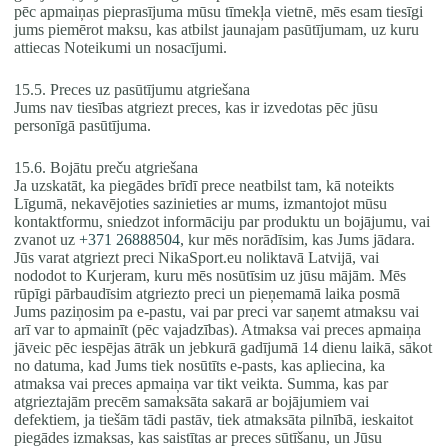
pēc apmaiņas pieprasījuma mūsu tīmekļa vietnē, mēs esam tiesīgi
jums piemērot maksu, kas atbilst jaunajam pasūtījumam, uz kuru
attiecas Noteikumi un nosacījumi.
15.5. Preces uz pasūtījumu atgriešana
Jums nav tiesības atgriezt preces, kas ir izvedotas pēc jūsu
personīgā pasūtījuma.
15.6. Bojātu preču atgriešana
Ja uzskatāt, ka piegādes brīdī prece neatbilst tam, kā noteikts
Līgumā, nekavējoties sazinieties ar mums, izmantojot mūsu
kontaktformu, sniedzot informāciju par produktu un bojājumu, vai
zvanot uz
+371 26888504
, kur mēs norādīsim, kas Jums jādara.
Jūs varat atgriezt preci NikaSport.eu noliktavā Latvijā, vai
nododot to Kurjeram, kuru mēs nosūtīsim uz jūsu mājām. Mēs
rūpīgi pārbaudīsim atgriezto preci un pieņemamā laika posmā
Jums paziņosim pa e-pastu, vai par preci var saņemt atmaksu vai
arī var to apmainīt (pēc vajadzības). Atmaksa vai preces apmaiņa
jāveic pēc iespējas ātrāk un jebkurā gadījumā 14 dienu laikā, sākot
no datuma, kad Jums tiek nosūtīts e-pasts, kas apliecina, ka
atmaksa vai preces apmaiņa var tikt veikta. Summa, kas par
atgrieztajām precēm samaksāta sakarā ar bojājumiem vai
defektiem, ja tiešām tādi pastāv, tiek atmaksāta pilnībā, ieskaitot
piegādes izmaksas, kas saistītas ar preces sūtīšanu, un Jūsu