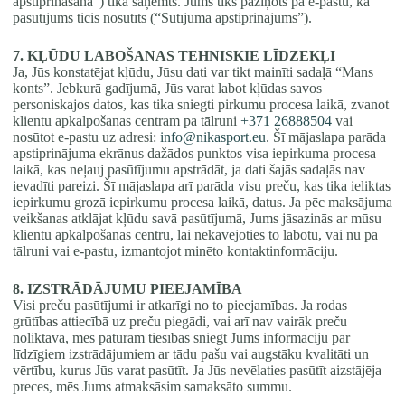
apstiprināšana”) tika saņemts. Jums tiks paziņots pa e-pastu, ka
pasūtījums ticis nosūtīts (“Sūtījuma apstiprinājums”).
7. KĻŪDU LABOŠANAS TEHNISKIE LĪDZEKĻI
Ja, Jūs konstatējat kļūdu, Jūsu dati var tikt mainīti sadaļā “Mans
konts”. Jebkurā gadījumā, Jūs varat labot kļūdas savos
personiskajos datos, kas tika sniegti pirkumu procesa laikā, zvanot
klientu apkalpošanas centram pa tālruni
+371 26888504
vai
nosūtot e-pastu uz adresi:
info@nikasport.eu
. Šī mājaslapa parāda
apstiprinājuma ekrānus dažādos punktos visa iepirkuma procesa
laikā, kas neļauj pasūtījumu apstrādāt, ja dati šajās sadaļās nav
ievadīti pareizi. Šī mājaslapa arī parāda visu preču, kas tika ieliktas
iepirkumu grozā iepirkumu procesa laikā, datus. Ja pēc maksājuma
veikšanas atklājat kļūdu savā pasūtījumā, Jums jāsazinās ar mūsu
klientu apkalpošanas centru, lai nekavējoties to labotu, vai nu pa
tālruni vai e-pastu, izmantojot minēto kontaktinformāciju.
8. IZSTRĀDĀJUMU PIEEJAMĪBA
Visi preču pasūtījumi ir atkarīgi no to pieejamības. Ja rodas
grūtības attiecībā uz preču piegādi, vai arī nav vairāk preču
noliktavā, mēs paturam tiesības sniegt Jums informāciju par
līdzīgiem izstrādājumiem ar tādu pašu vai augstāku kvalitāti un
vērtību, kurus Jūs varat pasūtīt. Ja Jūs nevēlaties pasūtīt aizstājēja
preces, mēs Jums atmaksāsim samaksāto summu.