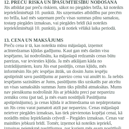
12. PREČU RISKA UN ĪPAŠUMTIESĪBU NODOŠANA
Jūs atbildat par preču riskiem, sākot no piegādes brīža, kā noteikts
iepriekšminētajā 10. punktā. Jūs uzņematies atbildību par precēm
no brīža, kad mēs saņemam preču visas summas pilnu samaksu,
tostarp piegādes izmaksas, vai piegādes brīdī (kā noteikts
iepriekšminētajā 10. punktā), ja tā notiek vēlākā laika periodā.
13. CENA UN MAKSĀJUMS
Preču cena ir tā, kas noteikta mūsu mājaslapā, izņemot
acīmredzamas kļūdas gadījumu. Kaut gan mēs darām visu
iespējamo, lai nodrošinātu, ka mājaslapā redzamās cenas būtu
pareizas, var ieviesties kļūda. Ja mēs atklājam kāda no
izstrādājumiem, kuru Jūs esat pasūtījis, cenas kļūdu, mēs
informēsim Jūs pēc iespējas ātrāk, un dosim Jums iespēju
apstiprināt savu pasūtījumu ar pareizo cenu vai anulēt to. Ja nebūs
iespējams sazināties ar Jums, pasūtījums tiks uzskatīts par atceltu
un visas samaksātās summas Jums tiks pilnībā atmaksātas. Mums
nav pienākuma nodrošināt Jūs ar jebkādu preci par nepareizu
zemāku cenu (pat tad, ja mēs esam nosūtījuši Pasūtījuma
apstiprinājumu), ja cenas kļūda ir acīmredzama un nepārprotama
un Jūs cenu varat pamatoti atzīt par nepareizu. Cenas mājaslapā
neietver piegādes izmaksas, kas tiek pievienotas kopējai cenai, kā
norādīts mūsu Iepirkšanās ceļvedī – Piegādes izmaksas. Cenas var
mainīties jebkurā brīdī. Tomēr, izņemot kā noteikts iepriekš,
izmaiņas neietekmē pasūtījumus, par kuriem mēs esam nosūtījuši