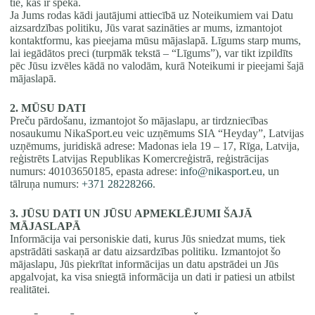
tie, kas ir spēkā.
Ja Jums rodas kādi jautājumi attiecībā uz Noteikumiem vai Datu
aizsardzības politiku, Jūs varat sazināties ar mums, izmantojot
kontaktformu, kas pieejama mūsu mājaslapā. Līgums starp mums,
lai iegādātos preci (turpmāk tekstā – “Līgums”), var tikt izpildīts
pēc Jūsu izvēles kādā no valodām, kurā Noteikumi ir pieejami šajā
mājaslapā.
2. MŪSU DATI
Preču pārdošanu, izmantojot šo mājaslapu, ar tirdzniecības
nosaukumu NikaSport.eu veic uzņēmums SIA “Heyday”, Latvijas
uzņēmums, juridiskā adrese: Madonas iela 19 – 17, Rīga, Latvija,
reģistrēts Latvijas Republikas Komercreģistrā, reģistrācijas
numurs: 40103650185, epasta adrese:
info@nikasport.eu
, un
tālruņa numurs:
+371 28228266
.
3. JŪSU DATI UN JŪSU APMEKLĒJUMI ŠAJĀ
MĀJASLAPĀ
Informācija vai personiskie dati, kurus Jūs sniedzat mums, tiek
apstrādāti saskaņā ar datu aizsardzības politiku. Izmantojot šo
mājaslapu, Jūs piekrītat informācijas un datu apstrādei un Jūs
apgalvojat, ka visa sniegtā informācija un dati ir patiesi un atbilst
realitātei.