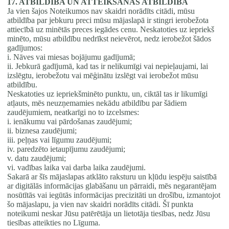
17. ATBILDĪBA UN ATTEIKŠANĀS ATBILDĪBA
Ja vien šajos Noteikumos nav skaidri norādīts citādi, mūsu
atbildība par jebkuru preci mūsu mājaslapā ir stingri ierobežota
attiecībā uz minētās preces iegādes cenu. Neskatoties uz iepriekš
minēto, mūsu atbildību nedrīkst neievērot, nedz ierobežot šādos
gadījumos:
i. Nāves vai miesas bojājumu gadījumā;
ii. Jebkurā gadījumā, kad tas ir nelikumīgi vai nepieļaujami, lai
izslēgtu, ierobežotu vai mēģinātu izslēgt vai ierobežot mūsu
atbildību.
Neskatoties uz iepriekšminēto punktu, un, ciktāl tas ir likumīgi
atļauts, mēs neuzņemamies nekādu atbildību par šādiem
zaudējumiem, neatkarīgi no to izcelsmes:
i. ienākumu vai pārdošanas zaudējumi;
ii. biznesa zaudējumi;
iii. peļņas vai līgumu zaudējumi;
iv. paredzēto ietaupījumu zaudējumi;
v. datu zaudējumi;
vi. vadības laika vai darba laika zaudējumi.
Sakarā ar šīs mājaslapas atklāto raksturu un kļūdu iespēju saistībā
ar digitālās informācijas glabāšanu un pārraidi, mēs negarantējam
nosūtītās vai iegūtās informācijas precizitāti un drošību, izmantojot
šo mājaslapu, ja vien nav skaidri norādīts citādi. Šī punkta
noteikumi neskar Jūsu patērētāja un lietotāja tiesības, nedz Jūsu
tiesības atteikties no Līguma.