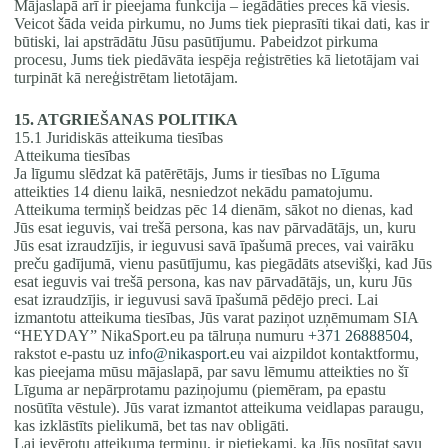
Mājaslapā arī ir pieejama funkcija – iegādāties preces kā viesis.
Veicot šāda veida pirkumu, no Jums tiek pieprasīti tikai dati, kas ir
būtiski, lai apstrādātu Jūsu pasūtījumu. Pabeidzot pirkuma
procesu, Jums tiek piedāvāta iespēja reģistrēties kā lietotājam vai
turpināt kā nereģistrētam lietotājam.
15. ATGRIEŠANAS POLITIKA
15.1 Juridiskās atteikuma tiesības
Atteikuma tiesības
Ja līgumu slēdzat kā patērētājs, Jums ir tiesības no Līguma
atteikties 14 dienu laikā, nesniedzot nekādu pamatojumu.
Atteikuma termiņš beidzas pēc 14 dienām, sākot no dienas, kad
Jūs esat ieguvis, vai trešā persona, kas nav pārvadātājs, un, kuru
Jūs esat izraudzījis, ir ieguvusi savā īpašumā preces, vai vairāku
preču gadījumā, vienu pasūtījumu, kas piegādāts atsevišķi, kad Jūs
esat ieguvis vai trešā persona, kas nav pārvadātājs, un, kuru Jūs
esat izraudzījis, ir ieguvusi savā īpašumā pēdējo preci. Lai
izmantotu atteikuma tiesības, Jūs varat paziņot uzņēmumam SIA
“HEYDAY” NikaSport.eu pa tālruņa numuru
+371 26888504
,
rakstot e-pastu uz
info@nikasport.eu
vai aizpildot kontaktformu,
kas pieejama mūsu mājaslapā, par savu lēmumu atteikties no šī
Līguma ar nepārprotamu paziņojumu (piemēram, pa epastu
nosūtīta vēstule). Jūs varat izmantot atteikuma veidlapas paraugu,
kas izklāstīts pielikumā, bet tas nav obligāti.
Lai ievērotu atteikuma termiņu, ir pietiekami, ka Jūs nosūtat savu