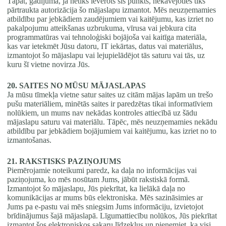
Tāpat, gadījumā, ja netiks ievērots šis punkts, nekavējoties tiks
pārtraukta autorizācija šo mājaslapu izmantot. Mēs neuzņemamies
atbildību par jebkādiem zaudējumiem vai kaitējumu, kas izriet no
pakalpojumu atteikšanas uzbrukuma, vīrusa vai jebkura cita
programmatūras vai tehnoloģiski bojājoša vai kaitīga materiāla,
kas var ietekmēt Jūsu datoru, IT iekārtas, datus vai materiālus,
izmantojot šo mājaslapu vai lejupielādējot tās saturu vai tās, uz
kuru šī vietne novirza Jūs.
20. SAITES NO MŪSU MĀJASLAPAS
Ja mūsu tīmekļa vietne satur saites uz citām mājas lapām un trešo
pušu materiāliem, minētās saites ir paredzētas tikai informatīviem
nolūkiem, un mums nav nekādas kontroles attiecībā uz šādu
mājaslapu saturu vai materiālu. Tāpēc, mēs neuzņemamies nekādu
atbildību par jebkādiem bojājumiem vai kaitējumu, kas izriet no to
izmantošanas.
21. RAKSTISKS PAZIŅOJUMS
Piemērojamie noteikumi paredz, ka daļa no informācijas vai
paziņojuma, ko mēs nosūtam Jums, jābūt rakstiskā formā.
Izmantojot šo mājaslapu, Jūs piekrītat, ka lielākā daļa no
komunikācijas ar mums būs elektroniska. Mēs sazināsimies ar
Jums pa e-pastu vai mēs sniegsim Jums informāciju, izvietojot
brīdinājumus šajā mājaslapā. Līgumattiecību nolūkos, Jūs piekrītat
izmantot šos elektroniskos sakaru līdzekļus un pieņemiet, ka visi