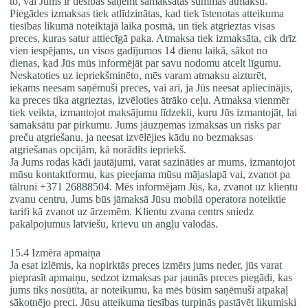
to, vai Jums ir tiesības saņemt samaksātās summas atmaksu.
Piegādes izmaksas tiek atlīdzinātas, kad tiek īstenotas atteikuma
tiesības likumā noteiktajā laika posmā, un tiek atgrieztas visas
preces, kuras satur attiecīgā paka. Atmaksa tiek izmaksāta, cik drīz
vien iespējams, un visos gadījumos 14 dienu laikā, sākot no
dienas, kad Jūs mūs informējāt par savu nodomu atcelt līgumu.
Neskatoties uz iepriekšminēto, mēs varam atmaksu aizturēt,
iekams neesam saņēmuši preces, vai arī, ja Jūs neesat apliecinājis,
ka preces tika atgrieztas, izvēloties ātrāko ceļu. Atmaksa vienmēr
tiek veikta, izmantojot maksājumu līdzekli, kuru Jūs izmantojāt, lai
samaksātu par pirkumu. Jums jāuzņemas izmaksas un risks par
preču atgriešanu, ja neesat izvēlējies kādu no bezmaksas
atgriešanas opcijām, kā norādīts iepriekš.
Ja Jums rodas kādi jautājumi, varat sazināties ar mums, izmantojot
mūsu kontaktformu, kas pieejama mūsu mājaslapā vai, zvanot pa
tālruni
+371 26888504
. Mēs informējam Jūs, ka, zvanot uz klientu
zvanu centru, Jums būs jāmaksā Jūsu mobilā operatora noteiktie
tarifi kā zvanot uz ārzemēm. Klientu zvana centrs sniedz
pakalpojumus latviešu, krievu un angļu valodās.
15.4 Izmēra apmaiņa
Ja esat izlēmis, ka nopirktās preces izmērs jums neder, jūs varat
pieprasīt apmaiņu, sedzot izmaksas par jaunās preces piegādi, kas
jums tiks nosūtīta, ar noteikumu, ka mēs būsim saņēmuši atpakaļ
sākotnējo preci. Jūsu atteikuma tiesības turpinās pastāvēt likumiski