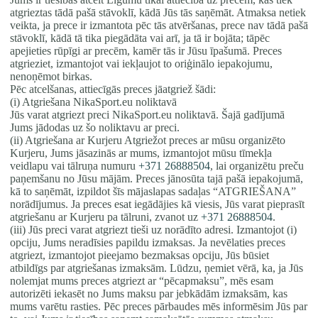
atgrieztas tādā pašā stāvoklī, kādā Jūs tās saņēmāt. Atmaksa netiek
veikta, ja prece ir izmantota pēc tās atvēršanas, prece nav tādā pašā
stāvoklī, kādā tā tika piegādāta vai arī, ja tā ir bojāta; tāpēc
apejieties rūpīgi ar precēm, kamēr tās ir Jūsu īpašumā. Preces
atgrieziet, izmantojot vai iekļaujot to oriģinālo iepakojumu,
nenoņēmot birkas.
Pēc atcelšanas, attiecīgās preces jāatgriež šādi:
(i) Atgriešana NikaSport.eu noliktavā
Jūs varat atgriezt preci NikaSport.eu noliktavā. Šajā gadījumā
Jums jādodas uz šo noliktavu ar preci.
(ii) Atgriešana ar Kurjeru Atgriežot preces ar mūsu organizēto
Kurjeru, Jums jāsazinās ar mums, izmantojot mūsu tīmekļa
veidlapu vai tālruņa numuru
+371 26888504
, lai organizētu preču
paņemšanu no Jūsu mājām. Preces jānosūta tajā pašā iepakojumā,
kā to saņēmāt, izpildot šīs mājaslapas sadaļas “ATGRIEŠANA”
norādījumus. Ja preces esat iegādājies kā viesis, Jūs varat pieprasīt
atgriešanu ar Kurjeru pa tālruni, zvanot uz
+371 26888504
.
(iii) Jūs preci varat atgriezt tieši uz norādīto adresi. Izmantojot (i)
opciju, Jums neradīsies papildu izmaksas. Ja nevēlaties preces
atgriezt, izmantojot pieejamo bezmaksas opciju, Jūs būsiet
atbildīgs par atgriešanas izmaksām. Lūdzu, ņemiet vērā, ka, ja Jūs
nolemjat mums preces atgriezt ar “pēcapmaksu”, mēs esam
autorizēti iekasēt no Jums maksu par jebkādām izmaksām, kas
mums varētu rasties. Pēc preces pārbaudes mēs informēsim Jūs par