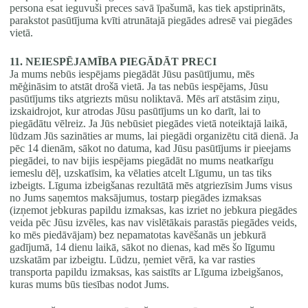
persona esat ieguvuši preces savā īpašumā, kas tiek apstiprināts,
parakstot pasūtījuma kvīti atrunātajā piegādes adresē vai piegādes
vietā.
11. NEIESPĒJAMĪBA PIEGĀDĀT PRECI
Ja mums nebūs iespējams piegādāt Jūsu pasūtījumu, mēs
mēģināsim to atstāt drošā vietā. Ja tas nebūs iespējams, Jūsu
pasūtījums tiks atgriezts mūsu noliktavā. Mēs arī atstāsim ziņu,
izskaidrojot, kur atrodas Jūsu pasūtījums un ko darīt, lai to
piegādātu vēlreiz. Ja Jūs nebūsiet piegādes vietā noteiktajā laikā,
lūdzam Jūs sazināties ar mums, lai piegādi organizētu citā dienā. Ja
pēc 14 dienām, sākot no datuma, kad Jūsu pasūtījums ir pieejams
piegādei, to nav bijis iespējams piegādāt no mums neatkarīgu
iemeslu dēļ, uzskatīsim, ka vēlaties atcelt Līgumu, un tas tiks
izbeigts. Līguma izbeigšanas rezultātā mēs atgriezīsim Jums visus
no Jums saņemtos maksājumus, tostarp piegādes izmaksas
(izņemot jebkuras papildu izmaksas, kas izriet no jebkura piegādes
veida pēc Jūsu izvēles, kas nav vislētākais parastās piegādes veids,
ko mēs piedāvājam) bez nepamatotas kavēšanās un jebkurā
gadījumā, 14 dienu laikā, sākot no dienas, kad mēs šo līgumu
uzskatām par izbeigtu. Lūdzu, ņemiet vērā, ka var rasties
transporta papildu izmaksas, kas saistīts ar Līguma izbeigšanos,
kuras mums būs tiesības nodot Jums.