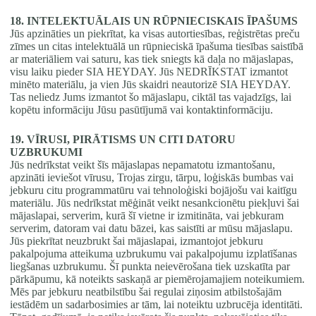
18. INTELEKTUĀLAIS UN RŪPNIECISKAIS ĪPAŠUMS
Jūs apzināties un piekrītat, ka visas autortiesības, reģistrētas preču
zīmes un citas intelektuālā un rūpnieciskā īpašuma tiesības saistībā
ar materiāliem vai saturu, kas tiek sniegts kā daļa no mājaslapas,
visu laiku pieder SIA HEYDAY. Jūs NEDRĪKSTAT izmantot
minēto materiālu, ja vien Jūs skaidri neautorizē SIA HEYDAY.
Tas neliedz Jums izmantot šo mājaslapu, ciktāl tas vajadzīgs, lai
kopētu informāciju Jūsu pasūtījumā vai kontaktinformāciju.
19. VĪRUSI, PIRĀTISMS UN CITI DATORU
UZBRUKUMI
Jūs nedrīkstat veikt šīs mājaslapas nepamatotu izmantošanu,
apzināti ieviešot vīrusu, Trojas zirgu, tārpu, loģiskās bumbas vai
jebkuru citu programmatūru vai tehnoloģiski bojājošu vai kaitīgu
materiālu. Jūs nedrīkstat mēģināt veikt nesankcionētu piekļuvi šai
mājaslapai, serverim, kurā šī vietne ir izmitināta, vai jebkuram
serverim, datoram vai datu bāzei, kas saistīti ar mūsu mājaslapu.
Jūs piekrītat neuzbrukt šai mājaslapai, izmantojot jebkuru
pakalpojuma atteikuma uzbrukumu vai pakalpojumu izplatīšanas
liegšanas uzbrukumu. Šī punkta neievērošana tiek uzskatīta par
pārkāpumu, kā noteikts saskaņā ar piemērojamajiem noteikumiem.
Mēs par jebkuru neatbilstību šai regulai ziņosim atbilstošajām
iestādēm un sadarbosimies ar tām, lai noteiktu uzbrucēja identitāti.