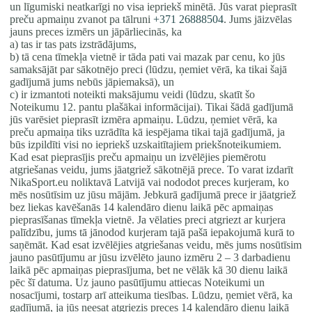
un līgumiski neatkarīgi no visa iepriekš minētā. Jūs varat pieprasīt
preču apmaiņu zvanot pa tālruni
+371 26888504
. Jums jāizvēlas
jauns preces izmērs un jāpārliecinās, ka
a) tas ir tas pats izstrādājums,
b) tā cena tīmekļa vietnē ir tāda pati vai mazak par cenu, ko jūs
samaksājāt par sākotnējo preci (lūdzu, ņemiet vērā, ka tikai šajā
gadījumā jums nebūs jāpiemaksā), un
c) ir izmantoti noteikti maksājumu veidi (lūdzu, skatīt šo
Noteikumu 12. pantu plašākai informācijai). Tikai šādā gadījumā
jūs varēsiet pieprasīt izmēra apmaiņu. Lūdzu, ņemiet vērā, ka
preču apmaiņa tiks uzrādīta kā iespējama tikai tajā gadījumā, ja
būs izpildīti visi no iepriekš uzskaitītajiem priekšnoteikumiem.
Kad esat pieprasījis preču apmaiņu un izvēlējies piemērotu
atgriešanas veidu, jums jāatgriež sākotnējā prece. To varat izdarīt
NikaSport.eu noliktavā Latvijā vai nododot preces kurjeram, ko
mēs nosūtīsim uz jūsu mājām. Jebkurā gadījumā prece ir jāatgriež
bez liekas kavēšanās 14 kalendāro dienu laikā pēc apmaiņas
pieprasīšanas tīmekļa vietnē. Ja vēlaties preci atgriezt ar kurjera
palīdzību, jums tā jānodod kurjeram tajā pašā iepakojumā kurā to
saņēmāt. Kad esat izvēlējies atgriešanas veidu, mēs jums nosūtīsim
jauno pasūtījumu ar jūsu izvēlēto jauno izmēru 2 – 3 darbadienu
laikā pēc apmaiņas pieprasījuma, bet ne vēlāk kā 30 dienu laikā
pēc šī datuma. Uz jauno pasūtījumu attiecas Noteikumi un
nosacījumi, tostarp arī atteikuma tiesības. Lūdzu, ņemiet vērā, ka
gadījumā, ja jūs neesat atgriezis preces 14 kalendāro dienu laikā