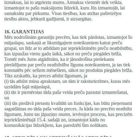
izmaksas, lai to atgrieztu mums. Atmaksa vienmēr tiek veikta,
izmantojot to pašu maksājumu līdzekli, kuru Jūs izmantojāt, lai
samaksātu par pirkumu. Visas tiesības, kas atzītas pašreizējos
tiesību aktos, jebkurā gadījumā, ir aizsargātas.
16. GARANTIJAS
Mēs nodrošinām garantiju precēm, kas tiek pārdotas, izmantojot šo
mājaslapu, saskaņā ar likumīgajiem noteikumiem katrai preču
grupai, un līdz ar to atbildam par iepriekšminēto preču neatbilstību,
kas izpaužas vienu gadu laikā, sākot no preču piegādes brīža.
Tomēr mēs Jums atgādinām, ka ir jānodrošina pietiekams
pierādījums par preču neatbilstību līguma noteikumiem, ja tas tiek
konstatēts pēc sešiem mēnešiem, sākot no produkta piegādes brīža.
Tiks uzskatīts, ka preces atbilst līgumam, ja
(i) tās atbilst mūsu aprakstam, un tām ir raksturiezīmes, kuras mēs
uzrādām šajā mājaslapā,
(ii) tās ir piemērotas tāda paša veida preču parastai izmantošanai,
un
(iii) tās piedāvā pierastu kvalitāti un funkcijas, kas būtu pieņemami
sagaidāmas no tāda paša veida preces. Ja kāda no precēm neatbilst
līgumam, Jums tas jāpaziņo mums, ievērojot procesu, kas precizēts
iepriekšminētajā 15.4. sadaļā un, izmantojot kādu no
komunikācijas līdzekļiem, kas paredzēti šim nolūkam.