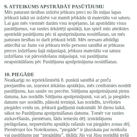
9. ATTEIKUMS APSTRĀDĀT PASŪTĪJUMU
Mēs paturam tiesības izdzēst jebkuru preci no šīs mājas lapas
jebkurā laikā un izdzēst vai mainīt jebkādu tā materiālu vai saturu.
Lai gan mēs vienmēr darām visu iespējamo, lai apstrādātu visus
pasūtījumus, var rasties ārkārtēji apstākļi, kas spiež mūs atteikties
apstrādāt pasūtījumu pēc tā apstiprinājuma nosūtīšanas, un mēs
paturam tiesības to darīt jebkurā brīdī. Mēs neesam atbildīgi
attiecībā uz Jums vai jebkuru trešo personu saistībā ar jebkuras
preces izdzēšanu šajā mājaslapā, jebkura materiāla vai satura
izdzēšanu vai pārveidošanu mājaslapā, vai pasūtījuma
neapstrādāšanu pēc Pasūtījuma apstiprinājuma nosūtīšanas.
10. PIEGĀDE
Neatkarīgi no iepriekšminētā 8. punktā saistībā ar preču
pieejamību un, izņemot ārkārtas apstākļus, mēs centīsimies nosūtīt
pasūtījumu, kas sastāv no precēm. Sūtījuma apstiprinājumā pirms
datuma, kas norādīts Sūtījuma apstiprinājumā, vai arī, ja piegādes
datums nav norādīts, plānotā termiņā, kas norādīts, izvēloties
piegādes veidu un, jebkurā gadījumā maksimāli 30 dienu laikā,
sākot no Pasūtījuma apstiprināšanas datuma. Tomēr var rasties
aizkavēšanās, piemēram, šādu iemeslu dēļ: izstrādājumu
pielāgošana, neparedzētu apstākļu rašanās vai piegādes zonas dēļ.
Piemērojot šos Noteikumus, “piegāde” ir jāuzskata par notikušu
vai pasūtījums par “piegādātu”, tiklīdz Jūs vai Jūsu norādītā trešā