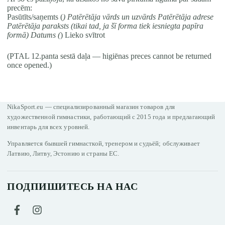
precēm:
Pasūtīts/saņemts (
) Patērētāja vārds un uzvārds Patērētāja adrese
Patērētāja paraksts (tikai tad, ja šī forma tiek iesniegta papīra
formā) Datums (
) Lieko svītrot
(PTAL 12.panta sestā daļa — higiēnas preces cannot be returned
once opened.)
NikaSport.eu — специализированный магазин товаров для
художественной гимнастики, работающий с 2015 года и предлагающий
инвентарь для всех уровней.
Управляется бывшей гимнасткой, тренером и судьёй; обслуживает
Латвию, Литву, Эстонию и страны ЕС.
ПОДПИШИТЕСЬ НА НАС