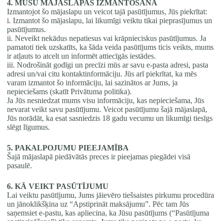
4. MŪSU MĀJASLAPAS IZMANTOŠANA
Izmantojot šo mājaslapu un veicot tajā pasūtījumus, Jūs piekrītat:
i. Izmantot šo mājaslapu, lai likumīgi veiktu tikai pieprasījumus un
pasūtījumus.
ii. Neveikt nekādus nepatiesus vai krāpnieciskus pasūtījumus. Ja
pamatoti tiek uzskatīts, ka šāda veida pasūtījums ticis veikts, mums
ir atļauts to atcelt un informēt attiecīgās iestādes.
iii. Nodrošināt godīgi un precīzi mūs ar savu e-pasta adresi, pasta
adresi un/vai citu kontaktinformāciju. Jūs arī piekrītat, ka mēs
varam izmantot šo informāciju, lai sazinātos ar Jums, ja
nepieciešams (skatīt Privātuma politika).
Ja Jūs nesniedzat mums visu informāciju, kas nepieciešama, Jūs
nevarat veikt savu pasūtījumu. Veicot pasūtījumu šajā mājaslapā,
Jūs norādāt, ka esat sasniedzis 18 gadu vecumu un likumīgi tiesīgs
slēgt līgumus.
5. PAKALPOJUMU PIEEJAMĪBA
Šajā mājaslapā piedāvātās preces ir pieejamas piegādei visā
pasaulē.
6. KĀ VEIKT PASŪTĪJUMU
Lai veiktu pasūtījumu, Jums jāievēro tiešsaistes pirkumu procedūra
un jānoklikšķina uz “Apstiprināt maksājumu”. Pēc tam Jūs
saņemsiet e-pastu, kas apliecina, ka Jūsu pasūtījums (“Pasūtījuma