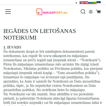
Перейти
к
сути
Корзи
IEGĀDES UN LIETOŠANAS
NOTEIKUMI
1. IEVADS
Šis dokuments (kopā ar šeit minētajiem dokumentiem) paredz
noteikumus, kas regulē šīs
www.nikasport.eu
mājaslapas
izmantošanu un preču iegādi tajā (turpmāk tekstā – “Noteikumi”).
Pirms šīs mājaslapas izmantošanas mēs aicinām Jūs rūpīgi izlasīt
Noteikumus, Sīkdatņu politiku un Privātuma politiku, kas pieejami
mājaslapā (turpmāk tekstā kopīgi – “Datu aizsardzības politika”).
Izmantojot šo mājaslapu vai ievietojot tajā pasūtījumu, Jūs
apzināties, ka Jums ir saistoši šie Noteikumi un Datu aizsardzības
politika, tāpēc, ja Jūs nepiekrītat visiem Noteikumiem un Datu
aizsardzības politikai, Jūs nedrīkstat lietot šo mājaslapu.
Šie Noteikumi var tikt mainīti. Jūsu atbildība ir tos periodiski
pārlasīt, jo pašreizējie Noteikumi attiecīgā līguma formalizēšanas
brīdī (kā noteikts turpmāk) vai šīs mājaslapas izmantošanas laikā ir