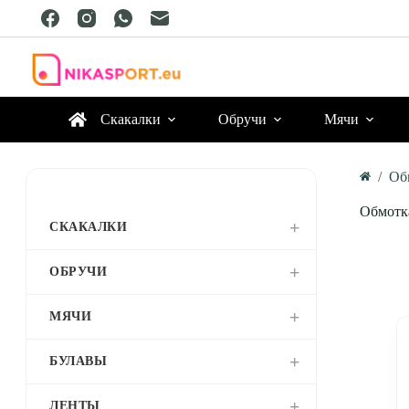
Перейти
к
сути
Скакалки
Обручи
Мячи
/
Об
Главная
Обмотк
СКАКАЛКИ
ОБРУЧИ
МЯЧИ
БУЛАВЫ
ЛЕНТЫ