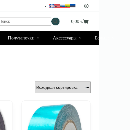
Ничего
0,00
€
Корзина
не
найдено
Полутапочки
Аксессуары
Больше