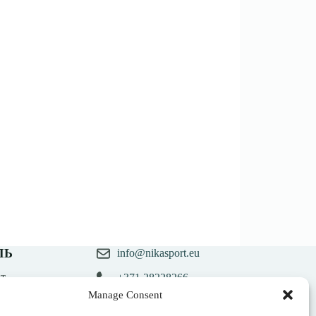
ЛЬ
info@nikasport.eu
т
+371 28228266
казов
Manage Consent
ланий
+371 28228266