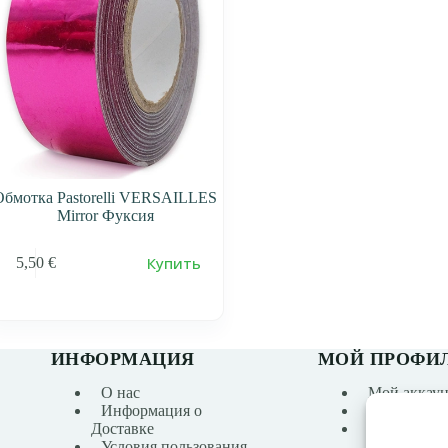
Обмотка Pastorelli VERSAILLES
Mirror Фуксия
Купить
5,50
€
ИНФОРМАЦИЯ
МОЙ ПРОФИ
О нас
Мой аккаун
Информация о
История за
Доставке
Список же
Условия пользования