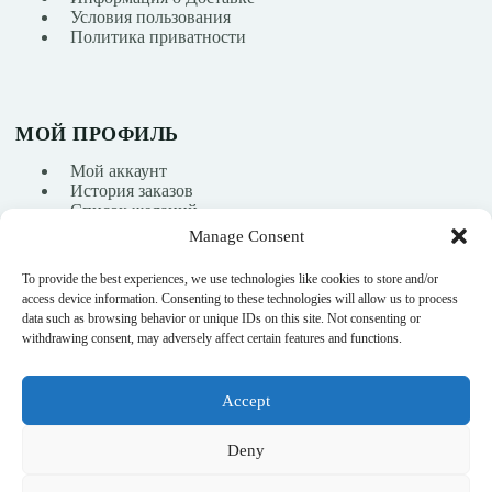
Условия пользования
Политика приватности
МОЙ ПРОФИЛЬ
Мой аккаунт
История заказов
Список желаний
Manage Consent
To provide the best experiences, we use technologies like cookies to store and/or
info@nikasport.eu
access device information. Consenting to these technologies will allow us to process
data such as browsing behavior or unique IDs on this site. Not consenting or
+371 28228266
withdrawing consent, may adversely affect certain features and functions.
+371 28228266
Accept
@nikasport.eu
Deny