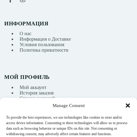
ИНФОРМАЦИЯ
О нас
Информация о Доставке
Условия пользования
Политика приватности
МОЙ ПРОФИЛЬ
Мой аккаунт
История заказов
Список желаний
Manage Consent
To provide the best experiences, we use technologies like cookies to store and/or
info@nikasport.eu
access device information. Consenting to these technologies will allow us to process
data such as browsing behavior or unique IDs on this site. Not consenting or
+371 28228266
withdrawing consent, may adversely affect certain features and functions.