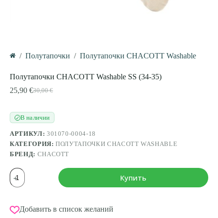
/
Полутапочки
/
Полутапочки CHACOTT Washable
Главная
Полутапочки CHACOTT Washable SS (34-35)
25,90
€
30,00
€
Первоначальная
Текущая
цена
цена:
составляла
25,90 €.
В наличии
✓
30,00 €.
АРТИКУЛ:
301070-0004-18
КАТЕГОРИЯ:
ПОЛУТАПОЧКИ CHACOTT WASHABLE
БРЕНД:
CHACOTT
Количество
Купить
товара
Полутапочки
CHACOTT
Washable
Добавить в список желаний
SS