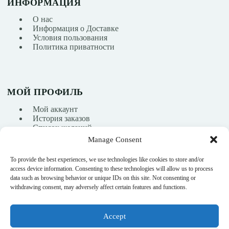
ИНФОРМАЦИЯ
О нас
Информация о Доставке
Условия пользования
Политика приватности
МОЙ ПРОФИЛЬ
Мой аккаунт
История заказов
Список желаний
Manage Consent
To provide the best experiences, we use technologies like cookies to store and/or
info@nikasport.eu
access device information. Consenting to these technologies will allow us to process
data such as browsing behavior or unique IDs on this site. Not consenting or
+371 28228266
withdrawing consent, may adversely affect certain features and functions.
+371 28228266
Accept
@nikasport.eu