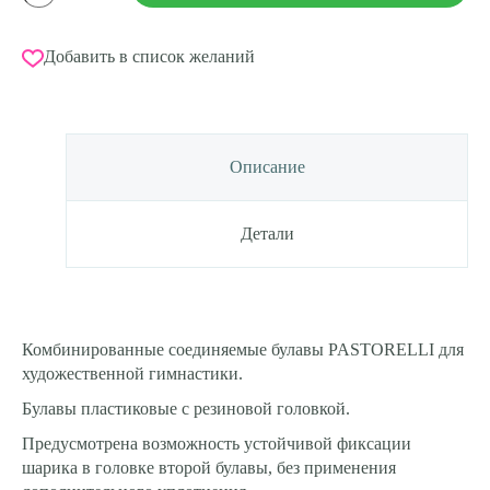
Булавы
соединяемые
PASTORELLI
Добавить в список желаний
модель
MASHA,
длина
45,20
cм.
Двухцветные
Описание
Бело-
Розовые
Детали
Комбинированные соединяемые булавы PASTORELLI для
художественной гимнастики.
Булавы пластиковые с резиновой головкой.
Предусмотрена возможность устойчивой фиксации
шарика в головке второй булавы, без применения