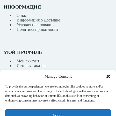
ИНФОРМАЦИЯ
О нас
Информация о Доставке
Условия пользования
Политика приватности
МОЙ ПРОФИЛЬ
Мой аккаунт
История заказов
Список желаний
Manage Consent
To provide the best experiences, we use technologies like cookies to store and/or
info@nikasport.eu
access device information. Consenting to these technologies will allow us to process
data such as browsing behavior or unique IDs on this site. Not consenting or
+371 28228266
withdrawing consent, may adversely affect certain features and functions.
+371 28228266
Accept
@nikasport.eu