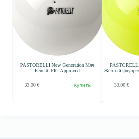
STORELLI New Generation Мяч
PASTORELLI New Generat
Белый, FIG Approved
Жёлтый флуоресцентный, FI
Купить
По
3,00
€
33,00
€