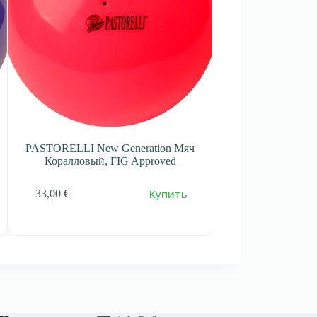
ELLI New Generation Мяч
PASTORELLI New Generation
алловый, FIG Approved
Чёрный, FIG Approved
Купить
Купи
0
€
33,00
€