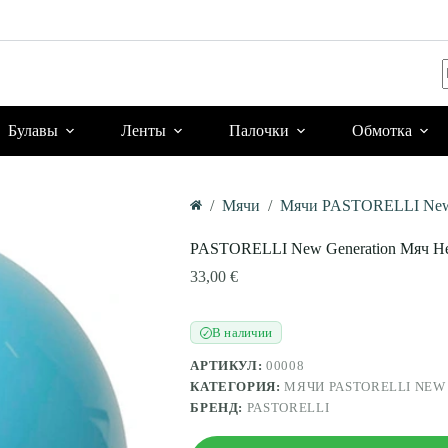
Булавы
Ленты
Палочки
Обмотка
/
Мячи
/
Mячи PASTORELLI New 
Главная
PASTORELLI New Generation Мяч Не
33,00
€
В наличии
✓
АРТИКУЛ:
00008
КАТЕГОРИЯ:
MЯЧИ PASTORELLI NEW
БРЕНД:
PASTORELLI