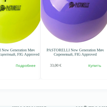
ion Мяч
PASTORELLI New Generation Мяч
PASTOR
G Approved
Cиреневый, FIG Approved
Кор
дробнее
Купить
33,00
€
33,0