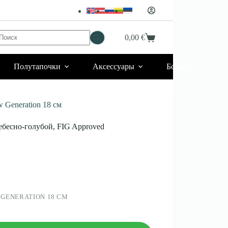
Ничего
0,00
€
Корзина
не
найдено
Полутапочки
Аксессуары
Больше
Generation 18 см
бесно-голубой, FIG Approved
 GENERATION 18 СМ