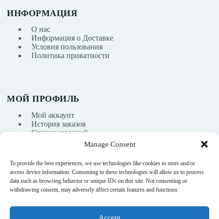
ИНФОРМАЦИЯ
О нас
Информация о Доставке
Условия пользования
Политика приватности
МОЙ ПРОФИЛЬ
Мой аккаунт
История заказов
Список желаний
Manage Consent
To provide the best experiences, we use technologies like cookies to store and/or
info@nikasport.eu
access device information. Consenting to these technologies will allow us to process
data such as browsing behavior or unique IDs on this site. Not consenting or
+371 28228266
withdrawing consent, may adversely affect certain features and functions.
+371 28228266
Accept
@nikasport.eu