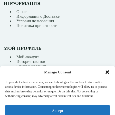
ИНФОРМАЦИЯ
О нас
Информация о Доставке
Условия пользования
Политика приватности
МОЙ ПРОФИЛЬ
Мой аккаунт
История заказов
Список желаний
Manage Consent
To provide the best experiences, we use technologies like cookies to store and/or
info@nikasport.eu
access device information. Consenting to these technologies will allow us to process
data such as browsing behavior or unique IDs on this site. Not consenting or
+371 28228266
withdrawing consent, may adversely affect certain features and functions.
+371 28228266
Accept
@nikasport.eu