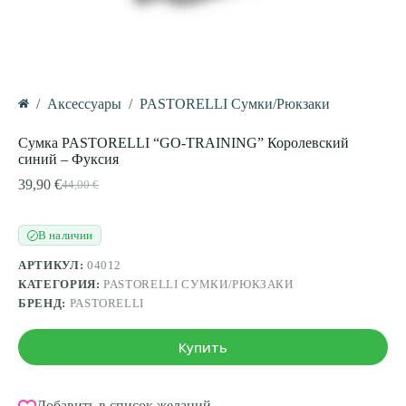
/
Аксессуары
/
PASTORELLI Сумки/Рюкзаки
Главная
Сумка PASTORELLI “GO-TRAINING” Королевский
синий – Фуксия
39,90
€
44,00
€
Первоначальная
Текущая
цена
цена:
составляла
39,90 €.
В наличии
✓
44,00 €.
АРТИКУЛ:
04012
КАТЕГОРИЯ:
PASTORELLI СУМКИ/РЮКЗАКИ
БРЕНД:
PASTORELLI
Купить
Добавить в список желаний