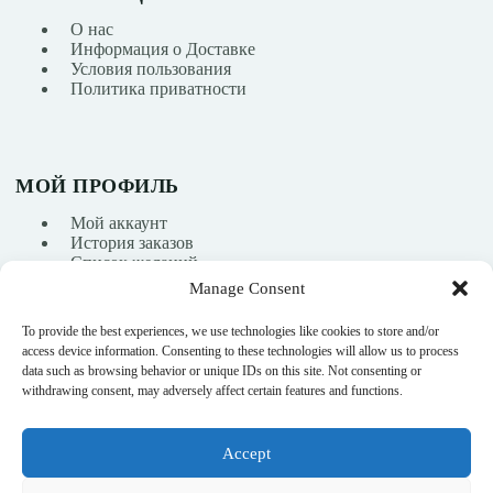
О нас
Информация о Доставке
Условия пользования
Политика приватности
МОЙ ПРОФИЛЬ
Мой аккаунт
История заказов
Список желаний
Manage Consent
To provide the best experiences, we use technologies like cookies to store and/or
info@nikasport.eu
access device information. Consenting to these technologies will allow us to process
data such as browsing behavior or unique IDs on this site. Not consenting or
+371 28228266
withdrawing consent, may adversely affect certain features and functions.
+371 28228266
Accept
@nikasport.eu