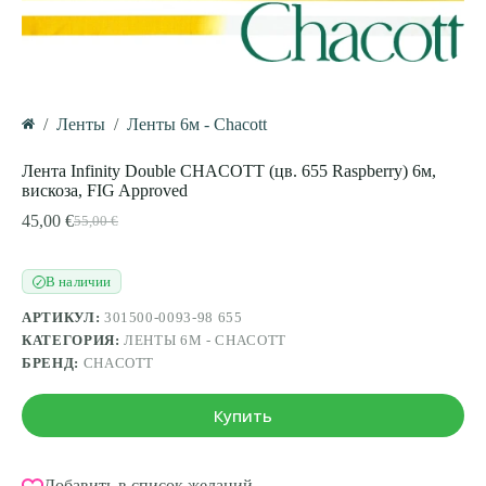
/
Ленты
/
Ленты 6м - Chacott
Главная
Лента Infinity Double CHACOTT (цв. 655 Raspberry) 6м,
вискоза, FIG Approved
45,00
€
55,00
€
Первоначальная
Текущая
цена
цена:
составляла
45,00 €.
В наличии
✓
55,00 €.
АРТИКУЛ:
301500-0093-98 655
КАТЕГОРИЯ:
ЛЕНТЫ 6М - CHACOTT
БРЕНД:
CHACOTT
Купить
Добавить в список желаний