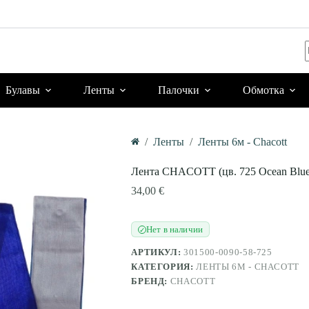
Булавы
Ленты
Палочки
Обмотка
/
Ленты
/
Ленты 6м - Chacott
Главная
Лента CHACOTT (цв. 725 Ocean Blue)
34,00
€
Нет в наличии
✓
АРТИКУЛ:
301500-0090-58-725
КАТЕГОРИЯ:
ЛЕНТЫ 6М - CHACOTT
БРЕНД:
CHACOTT