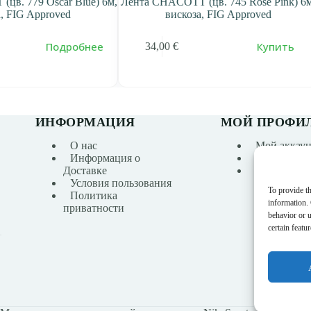
цв. 779 Oscar Blue) 6м,
Лента CHACOTT (цв. 745 Rose Pink) 6м
а, FIG Approved
вискоза, FIG Approved
Подробнее
Купить
34,00
€
ИНФОРМАЦИЯ
МОЙ ПРОФИ
О нас
Мой аккаун
Информация о
История за
Доставке
Список же
Условия пользования
To provide th
Политика
information.
приватности
behavior or 
certain featu