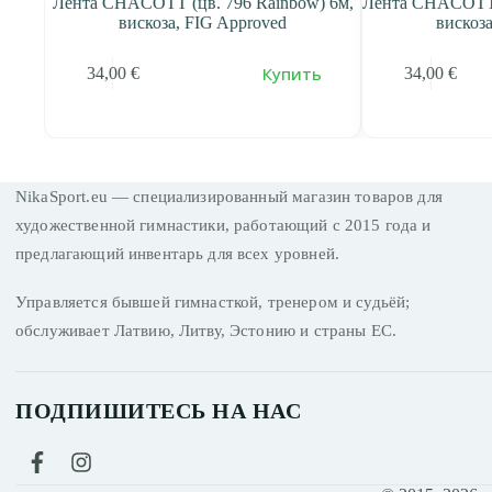
lue)
Лента CHACOTT (цв. 796 Rainbow) 6м,
Лента CHACOTT (
вискоза, FIG Approved
вискоз
ь
Купить
34,00
€
34,00
€
NikaSport.eu — специализированный магазин товаров для
художественной гимнастики, работающий с 2015 года и
предлагающий инвентарь для всех уровней.
Управляется бывшей гимнасткой, тренером и судьёй;
обслуживает Латвию, Литву, Эстонию и страны ЕС.
ПОДПИШИТЕСЬ НА НАС