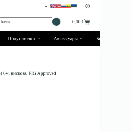
Ничего
0,00
€
Корзина
не
найдено
Полутапочки
Аксессуары
Больше
 6м, вискоза, FIG Approved