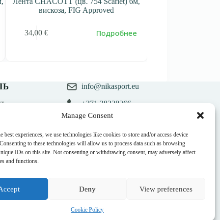
,
Лента CHACOTT (цв. 754 Scarlet) 6м,
Лента CHACOTT (цв
вискоза, FIG Approved
вискоза, F
Подробнее
34,00
€
34,00
€
ЛЬ
info@nikasport.eu
т
+371 28228266
казов
Manage Consent
ланий
+371 28228266
e best experiences, we use technologies like cookies to store and/or access device
@nikasport.eu
 Consenting to these technologies will allow us to process data such as browsing
unique IDs on this site. Not consenting or withdrawing consent, may adversely affect
res and functions.
Accept
Deny
View preferences
Cookie Policy