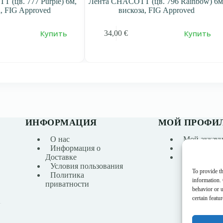
 (цв. 777 Purple) 6м,
Лента CHACOTT (цв. 796 Rainbow) 6м
а, FIG Approved
вискоза, FIG Approved
Купить
Купить
34,00
€
ИНФОРМАЦИЯ
МОЙ ПРОФИ
О нас
Мой аккаун
Информация о
История за
Доставке
Список же
Условия пользования
To provide th
Политика
information.
приватности
behavior or 
certain featu