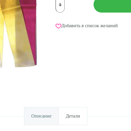
товара
Лента
CHACOTT
(цв.
771
Добавить в список желаний
Лаванда)
6м,
вискоза,
FIG
Approved
Описание
Детали