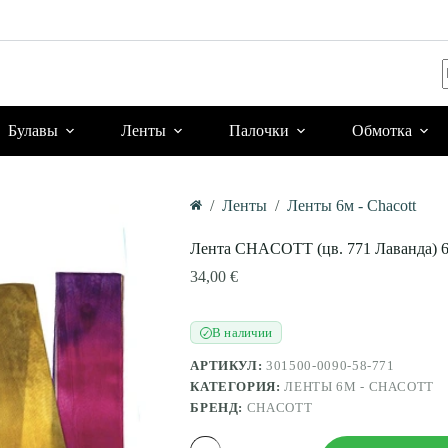
Булавы
Ленты
Палочки
Обмотка
/
Ленты
/
Ленты 6м - Chacott
Главная
Лента CHACOTT (цв. 771 Лаванда) 6м
34,00
€
В наличии
✓
АРТИКУЛ:
301500-0090-58-771
КАТЕГОРИЯ:
ЛЕНТЫ 6М - CHACOTT
БРЕНД:
CHACOTT
Количество