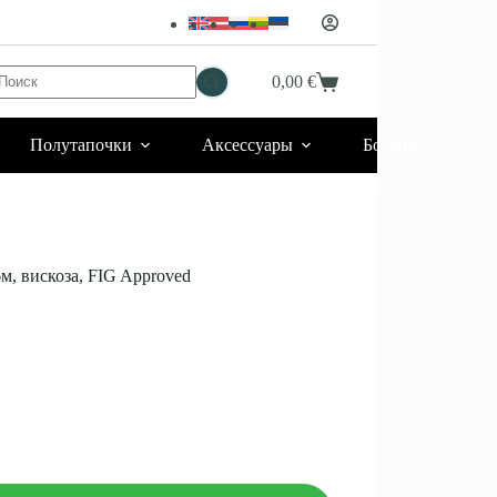
Ничего
0,00
€
Корзина
не
найдено
Полутапочки
Аксессуары
Больше
, вискоза, FIG Approved