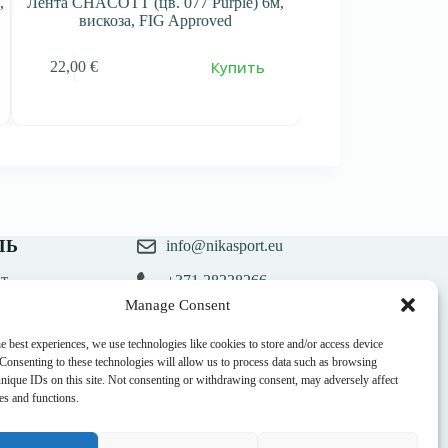
,
Лента CHACOTT (цв. 077 Purple) 6м,
Лента CHACOTT (цв.
вискоза, FIG Approved
6м, вискоза,
Купить
22,00
€
22,00
€
ЛЬ
info@nikasport.eu
т
+371 28228266
казов
Manage Consent
ланий
+371 28228266
e best experiences, we use technologies like cookies to store and/or access device
@nikasport.eu
 Consenting to these technologies will allow us to process data such as browsing
unique IDs on this site. Not consenting or withdrawing consent, may adversely affect
res and functions.