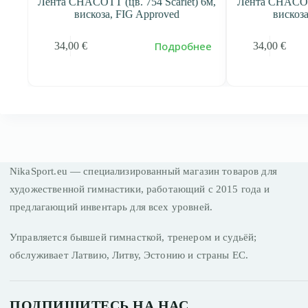
 6м,
Лента CHACOTT (цв. 754 Scarlet) 6м,
Лента CHACOTT
вискоза, FIG Approved
вискоз
ь
Подробнее
34,00
€
34,00
€
NikaSport.eu — специализированный магазин товаров для
художественной гимнастики, работающий с 2015 года и
предлагающий инвентарь для всех уровней.
Управляется бывшей гимнасткой, тренером и судьёй;
обслуживает Латвию, Литву, Эстонию и страны ЕС.
ПОДПИШИТЕСЬ НА НАС