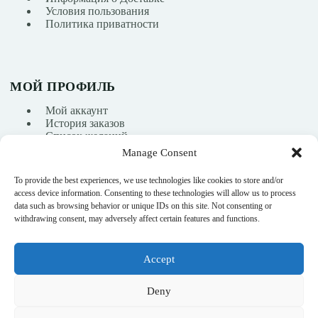
Условия пользования
Политика приватности
МОЙ ПРОФИЛЬ
Мой аккаунт
История заказов
Список желаний
Manage Consent
To provide the best experiences, we use technologies like cookies to store and/or
info@nikasport.eu
access device information. Consenting to these technologies will allow us to process
data such as browsing behavior or unique IDs on this site. Not consenting or
+371 28228266
withdrawing consent, may adversely affect certain features and functions.
+371 28228266
Accept
@nikasport.eu
Deny