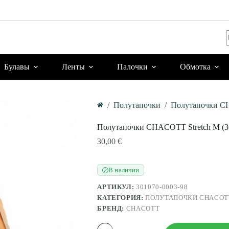
Булавы
Ленты
Палочки
Обмотка
/
Полутапочки
/
Полутапочки C
Главная
Полутапочки CHACOTT Stretch M (3
30,00
€
В наличии
✓
АРТИКУЛ:
301070-0003-98
КАТЕГОРИЯ:
ПОЛУТАПОЧКИ CHACOT
БРЕНД:
CHACOTT
Количество