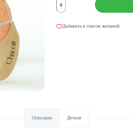
товара
Полутапочки
CHACOTT
Stretch
M
Добавить в список желаний
(36-
38)
Описание
Детали