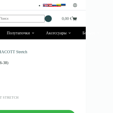
Ничего
0,00
€
Корзина
не
найдено
Полутапочки
Аксессуары
Больше
HACOTT Stretch
6-38)
T STRETCH