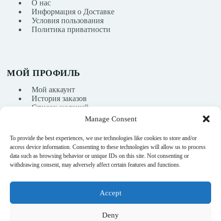
О нас
Информация о Доставке
Условия пользования
Политика приватности
МОЙ ПРОФИЛЬ
Мой аккаунт
История заказов
Список желаний
Manage Consent
To provide the best experiences, we use technologies like cookies to store and/or
info@nikasport.eu
access device information. Consenting to these technologies will allow us to process
data such as browsing behavior or unique IDs on this site. Not consenting or
+371 28228266
withdrawing consent, may adversely affect certain features and functions.
+371 28228266
Accept
@nikasport.eu
Deny