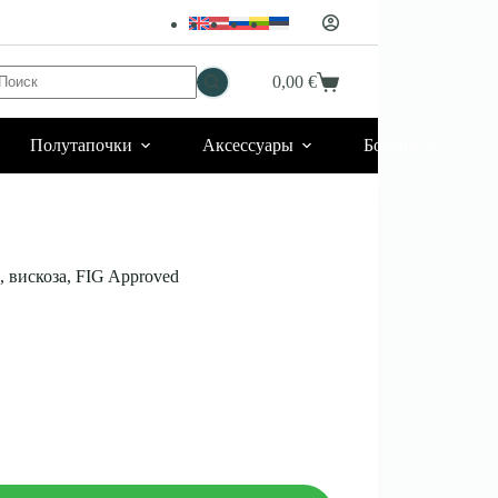
Ничего
0,00
€
Корзина
не
найдено
Полутапочки
Аксессуары
Больше
 вискоза, FIG Approved