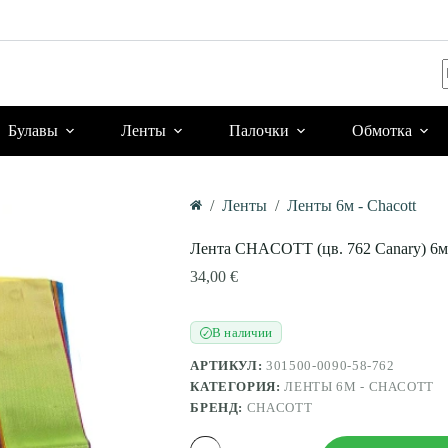
Булавы
Ленты
Палочки
Обмотка
/
Ленты
/
Ленты 6м - Chacott
Главная
Лента CHACOTT (цв. 762 Canary) 6м,
34,00
€
В наличии
✓
АРТИКУЛ:
301500-0090-58-762
КАТЕГОРИЯ:
ЛЕНТЫ 6М - CHACOTT
БРЕНД:
CHACOTT
Количество