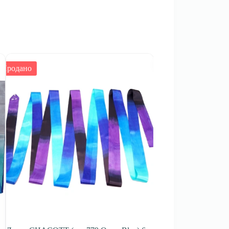
Продано
-18%