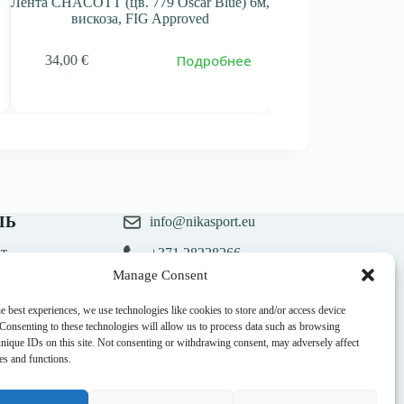
Лента CHACOTT (цв. 779 Oscar Blue) 6м,
Лента Infinity Doub
вискоза, FIG Approved
Raspberry) 6м, вис
Подробнее
34,00
€
45,00
€
55,00
€
Первоначал
Текущая
цена
цена:
составляла
45,00 €.
55,00 €.
ЛЬ
info@nikasport.eu
т
+371 28228266
казов
Manage Consent
ланий
+371 28228266
e best experiences, we use technologies like cookies to store and/or access device
@nikasport.eu
 Consenting to these technologies will allow us to process data such as browsing
unique IDs on this site. Not consenting or withdrawing consent, may adversely affect
res and functions.