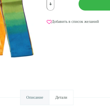
товара
Лента
CHACOTT
(цв.
762
Добавить в список желаний
Canary)
6м,
вискоза,
FIG
Approved
Описание
Детали