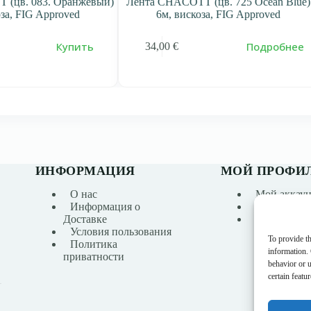
 (цв. 083. Оранжевый)
Лента CHACOTT (цв. 725 Ocean Blue)
оза, FIG Approved
6м, вискоза, FIG Approved
Купить
Подробнее
34,00
€
ИНФОРМАЦИЯ
МОЙ ПРОФИ
О нас
Мой аккаун
Информация о
История за
Доставке
Список же
Условия пользования
To provide th
Политика
information.
приватности
behavior or 
certain featu