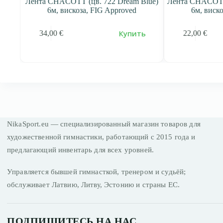
 6м,
Лента CHACOTT (цв. 722 Dream Blue)
Лента CHACOTT
6м, вискоза, FIG Approved
6м, виск
ь
Купить
34,00
€
22,00
€
NikaSport.eu — специализированный магазин товаров для
художественной гимнастики, работающий с 2015 года и
предлагающий инвентарь для всех уровней.
Управляется бывшей гимнасткой, тренером и судьёй;
обслуживает Латвию, Литву, Эстонию и страны ЕС.
ПОДПИШИТЕСЬ НА НАС