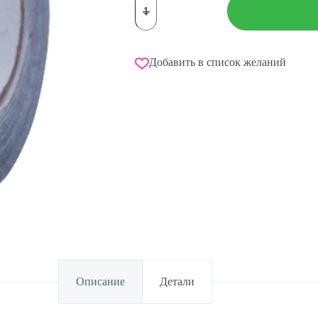
товара
Обмотка
PASTORELLI
GALAXY
металлик
Добавить в список желаний
сиреневая
Описание
Детали