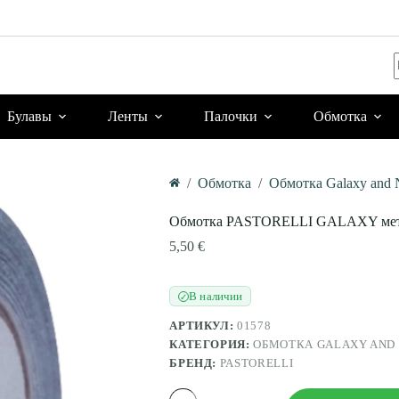
Булавы
Ленты
Палочки
Обмотка
/
Обмотка
/
Обмотка Galaxy and 
Главная
Обмотка PASTORELLI GALAXY мета
5,50
€
В наличии
✓
АРТИКУЛ:
01578
КАТЕГОРИЯ:
ОБМОТКА GALAXY AND
БРЕНД:
PASTORELLI
Количество