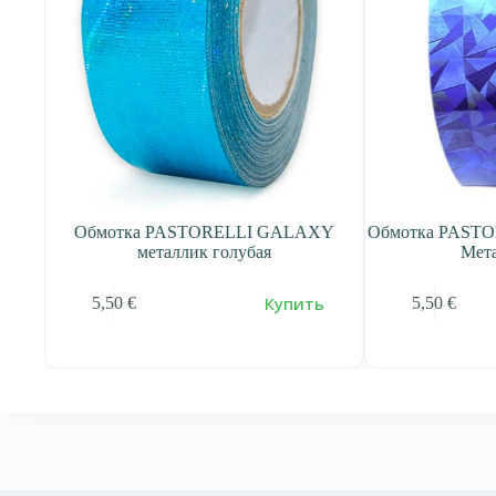
CKLE
Обмотка PASTORELLI GALAXY
Обмотка PAST
металлик голубая
Мет
ь
Купить
5,50
€
5,50
€