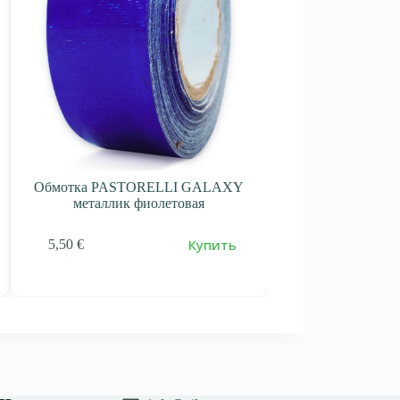
Обмотка PASTORELLI GALAXY
Обмотка PAST
металлик фиолетовая
металлик Flow
Купить
5,50
€
5,50
€