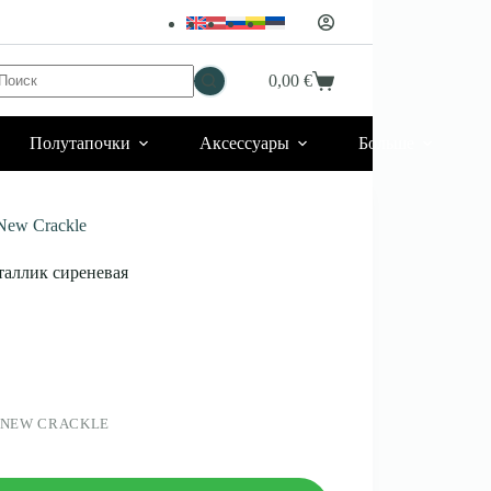
Ничего
0,00
€
Корзина
не
найдено
Полутапочки
Аксессуары
Больше
New Crackle
ллик сиреневая
 NEW CRACKLE