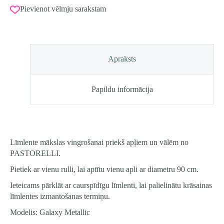
Lillā
Pievienot vēlmju sarakstam
daudzums
Apraksts
Papildu informācija
Līmlente mākslas vingrošanai priekš apļiem un vālēm no
PASTORELLI.
Pietiek ar vienu rulli, lai aptītu vienu apli ar diametru 90 cm.
Ieteicams pārklāt ar caurspīdīgu līmlenti, lai palielinātu krāsainas
līmlentes izmantošanas termiņu.
Modelis: Galaxy Metallic