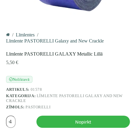
/
Līmlentes
/
Home
Līmlente PASTORELLI Galaxy and New Crackle
Līmlente PASTORELLI GALAXY Metallic Lillā
5,50
€
Noliktavā
✓
ARTIKULS:
01578
KATEGORIJA:
LĪMLENTE PASTORELLI GALAXY AND NEW
CRACKLE
ZĪMOLS:
PASTORELLI
Līmlente
Nopirkt
PASTORELLI
GALAXY
Metallic