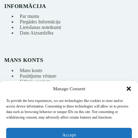
INFORMĀCIJA
Par mums
Piegādes Informācija
Lietošanas noteikumi
Datu Aizsardzība
MANS KONTS
Mans konts
Pasūtījumu vēsture
Vēlmju saraksts
Manage Consent
To provide the best experiences, we use technologies like cookies to store and/or
info@nikasport.eu
access device information. Consenting to these technologies will allow us to process
data such as browsing behavior or unique IDs on this site. Not consenting or
+371 28228266
withdrawing consent, may adversely affect certain features and functions.
+371 28228266
Accept
@nikasport.eu