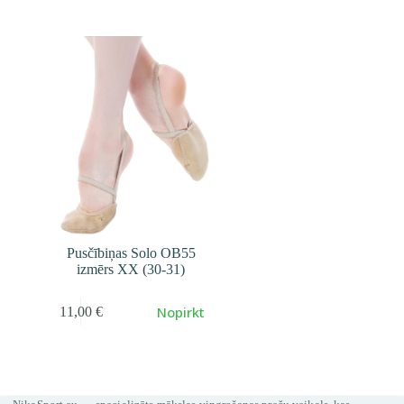
cena
cena
составляла
25,90 €.
30,00 €.
Pusčībiņas Solo OB55
izmērs XX (30-31)
Nopirkt
11,00
€