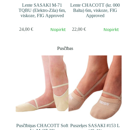
Lente SASAKI M-71
Lente CHACOTT (kr. 000
TQBU (Elektro-Zila) 6m,
Balta) 6m, viskoze, FIG
viskoze, FIG Approved
Approved
Nopirkt
Nopirkt
24,00
€
22,00
€
Pusčības
Pusčībiņas CHACOTT Soft
Puszeķes SASAKI #153 L