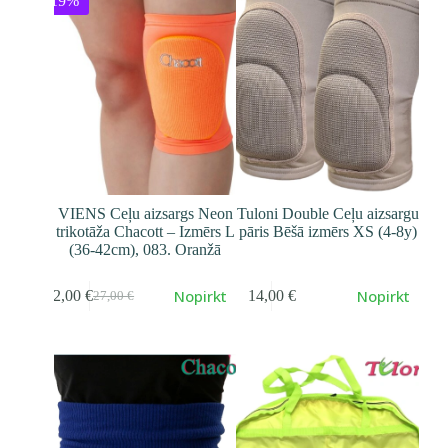
-19%
VIENS Ceļu aizsargs Neon
Tuloni Double Ceļu aizsargu
trikotāža Chacott – Izmērs L
pāris Bēšā izmērs XS (4-8y)
(36-42cm), 083. Oranžā
Nopirkt
Nopirkt
22,00
€
14,00
€
27,00
€
Первоначальная
Текущая
cena
cena
составляла
22,00 €.
27,00 €.