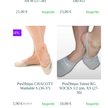
Air M (37-38)
(40-41)
Nopirkt
Nopirkt
21,00
€
23,00
€
-14%
Pusčībiņas CHACOTT
Pusčībiņas Tuloni RG
Washable S (36-37)
SOCKS 1/2 izm. XS (27-
30)
Nopirkt
Nopirkt
25,90
€
10,00
€
30,00
€
Первоначальная
Текущая