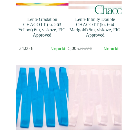
Lente Gradation
Lente Infinity Double
CHACOTT (kr. 263
CHACOTT (kr. 664
Yellow) 6m, viskoze, FIG
Marigold) 5m, viskoze, FIG
Approved
Approved
Nopirkt
Nopirkt
34,00
€
45,00
€
55,00
€
Первоначальная
Текущая
cena
cena
составляла
45,00 €.
55,00 €.