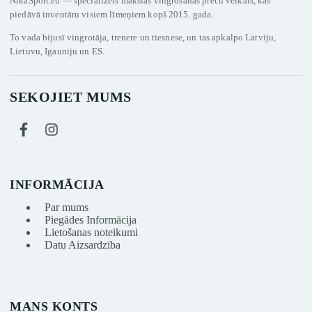
NikaSport.eu — specializēts mākslas vingrošanas preču veikals, kas
piedāvā inventāru visiem līmeņiem kopš 2015. gada.
To vada bijusī vingrotāja, trenere un tiesnese, un tas apkalpo Latviju,
Lietuvu, Igauniju un ES.
SEKOJIET MUMS
INFORMĀCIJA
Par mums
Piegādes Informācija
Lietošanas noteikumi
Datu Aizsardzība
MANS KONTS