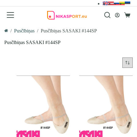
Skip
to
content
Iepirk
grozs
/
Pusčībiņas
/
Pusčībiņas SASAKI #144SP
Home
Pusčībiņas SASAKI #144SP