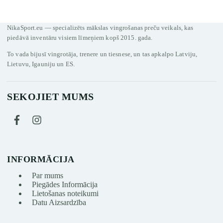
NikaSport.eu — specializēts mākslas vingrošanas preču veikals, kas
piedāvā inventāru visiem līmeņiem kopš 2015. gada.
To vada bijusī vingrotāja, trenere un tiesnese, un tas apkalpo Latviju,
Lietuvu, Igauniju un ES.
SEKOJIET MUMS
INFORMĀCIJA
Par mums
Piegādes Informācija
Lietošanas noteikumi
Datu Aizsardzība