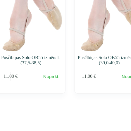
Pusčībiņas Solo OB55 izmērs L
Pusčībiņas Solo OB55 izmē
(37,5-38,5)
(39,0-40,0)
Nopirkt
Nopi
11,00
€
11,00
€