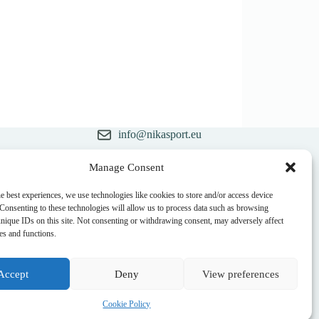
info@nikasport.eu
+371 28228266
Manage Consent
ēsture
sts
+371 28228266
e best experiences, we use technologies like cookies to store and/or access device
 Consenting to these technologies will allow us to process data such as browsing
@nikasport.eu
unique IDs on this site. Not consenting or withdrawing consent, may adversely affect
res and functions.
Accept
Deny
View preferences
Cookie Policy