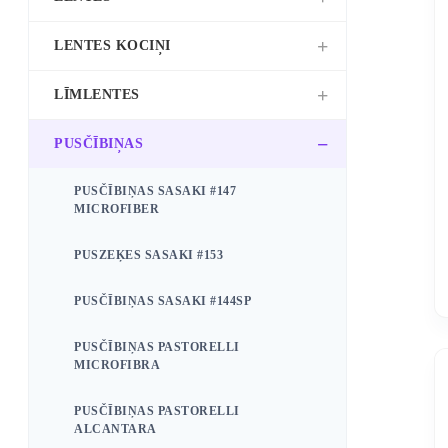
LENTES KOCIŅI
LĪMLENTES
PUSČĪBIŅAS
PUSČĪBIŅAS SASAKI #147
MICROFIBER
PUSZEĶES SASAKI #153
PUSČĪBIŅAS SASAKI #144SP
PUSČĪBIŅAS PASTORELLI
MICROFIBRA
PUSČĪBIŅAS PASTORELLI
ALCANTARA