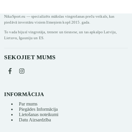
NikaSport.eu — specializēts mākslas vingrošanas preču veikals, kas
piedāvā inventāru visiem līmeņiem kopš 2015. gada.
To vada bijusī vingrotāja, trenere un tiesnese, un tas apkalpo Latviju,
Lietuvu, Igauniju un ES.
SEKOJIET MUMS
INFORMĀCIJA
Par mums
Piegādes Informācija
Lietošanas noteikumi
Datu Aizsardzība