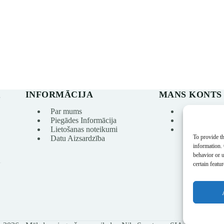
INFORMĀCIJA
MANS KONTS
s
Par mums
Mans konts
Piegādes Informācija
Pasūtījumu v
Lietošanas noteikumi
Vēlmju sarak
To provide th
Datu Aizsardzība
information.
behavior or 
certain featu