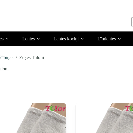
r
es
Lentes
Lentes kociņi
Līmlentes
čībiņas
/
Zeķes Tuloni
uloni