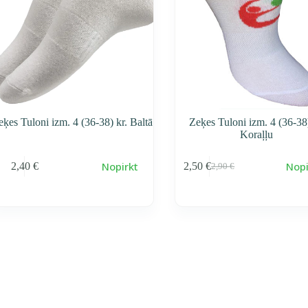
eķes Tuloni izm. 4 (36-38) kr. Baltā
Zeķes Tuloni izm. 4 (36-38)
Koraļļu
Nopirkt
Nopi
2,40
€
2,50
€
2,90
€
Первоначальная
Текущая
cena
cena
составляла
2,50 €.
2,90 €.