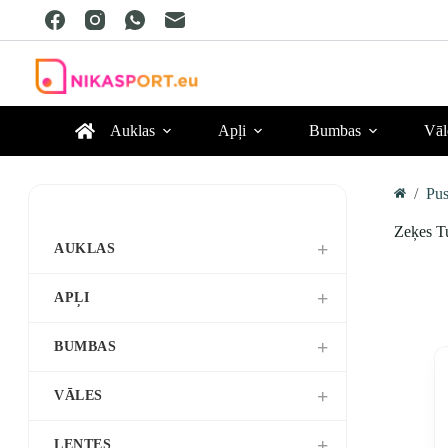
Skip
to
content
Auklas
Apļi
Bumbas
Vāl
/
Pus
Home
Zeķes T
AUKLAS
APĻI
BUMBAS
VĀLES
LENTES