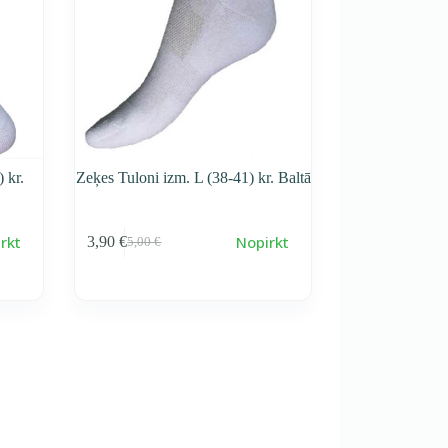
 kr.
Zeķes Tuloni izm. L (38-41) kr. Baltā
rkt
Nopirkt
3,90
€
5,00
€
Первоначальная
Текущая
cena
cena
составляла
3,90 €.
5,00 €.