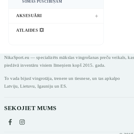
SOMAS PUSČĪBIŅĀM
AKSESUĀRI
ATLAIDES 💥
NikaSport.eu — specializēts mākslas vingrošanas preču veikals, ka
piedāvā inventāru visiem līmeņiem kopš 2015. gada.
To vada bijusī vingrotāja, trenere un tiesnese, un tas apkalpo
Latviju, Lietuvu, Igauniju un ES.
SEKOJIET MUMS