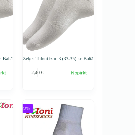
. Baltā
Zeķes Tuloni izm. 3 (33-35) kr. Baltā
rkt
Nopirkt
2,40
€
-22%