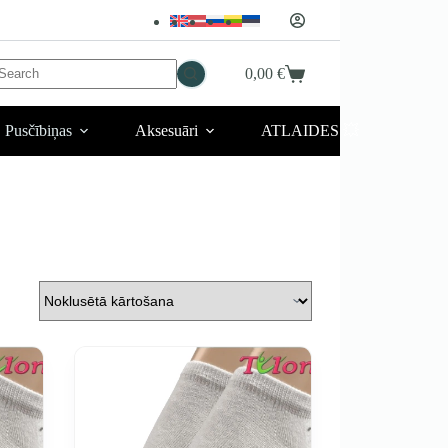
No
0,00
€
Iepirkumu
esults
grozs
Pusčībiņas
Aksesuāri
ATLAIDES 💥