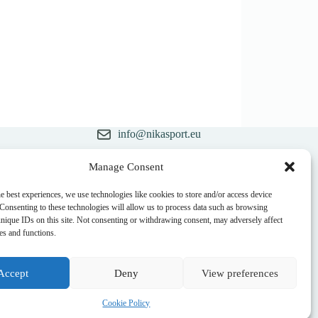
info@nikasport.eu
+371 28228266
Manage Consent
ēsture
sts
+371 28228266
e best experiences, we use technologies like cookies to store and/or access device
 Consenting to these technologies will allow us to process data such as browsing
@nikasport.eu
unique IDs on this site. Not consenting or withdrawing consent, may adversely affect
res and functions.
Accept
Deny
View preferences
Cookie Policy