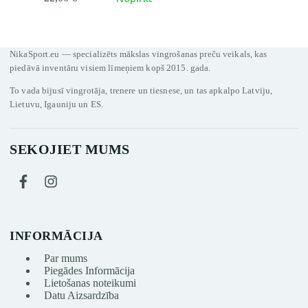
NikaSport.eu — specializēts mākslas vingrošanas preču veikals, kas
piedāvā inventāru visiem līmeņiem kopš 2015. gada.
To vada bijusī vingrotāja, trenere un tiesnese, un tas apkalpo Latviju,
Lietuvu, Igauniju un ES.
SEKOJIET MUMS
INFORMĀCIJA
Par mums
Piegādes Informācija
Lietošanas noteikumi
Datu Aizsardzība