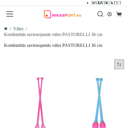
Skip
EN
LV
RU
LT
ET
to
content
Iepirk
grozs
/
Vāles
/
Home
Kombinētās savienojamās vāles PASTORELLI 36 cm
Kombinētās savienojamās vāles PASTORELLI 36 cm