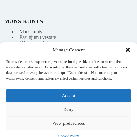
MANS KONTS
Mans konts
Pasūtījumu vēsture
Vēlmju saraksts
Manage Consent
To provide the best experiences, we use technologies like cookies to store and/or
info@nikasport.eu
access device information. Consenting to these technologies will allow us to process
data such as browsing behavior or unique IDs on this site. Not consenting or
+371 28228266
withdrawing consent, may adversely affect certain features and functions.
+371 28228266
Accept
@nikasport.eu
Deny
View preferences
© 2015–2026 · Mākslas vingrošanas veikals · NikaSport.eu · SIA
Cookie Policy