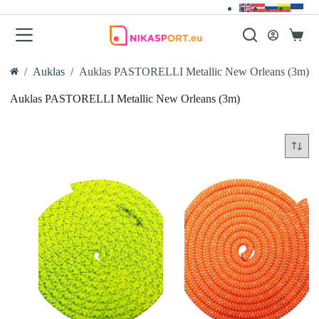
Skip
to
content
Iepirk
grozs
/
Auklas
/
Auklas PASTORELLI Metallic New Orleans (3m)
Home
Auklas PASTORELLI Metallic New Orleans (3m)