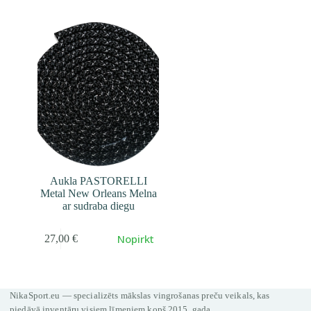
Aukla PASTORELLI
Metal New Orleans Melna
ar sudraba diegu
Nopirkt
27,00
€
NikaSport.eu — specializēts mākslas vingrošanas preču veikals, kas
piedāvā inventāru visiem līmeņiem kopš 2015. gada.