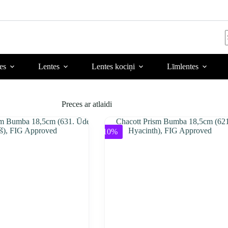
r
es
Lentes
Lentes kociņi
Līmlentes
Preces ar atlaidi
-10%