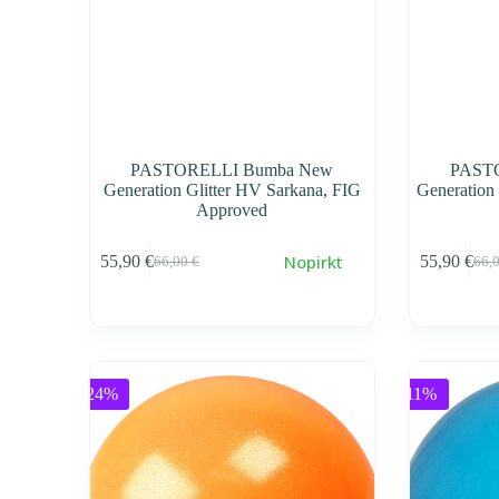
PASTORELLI Bumba New
PAST
Generation Glitter HV Sarkana, FIG
Generation 
Approved
Nopirkt
55,90
€
55,90
€
66,00
€
66,
Первоначальная
Текущая
Пер
Тек
cena
cena
cen
cen
составляла
55,90 €.
сос
55,9
66,00 €.
66,0
-24%
-11%