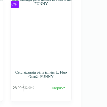
-10%
Ceļu aizsargu pāris izmērs L, Fluo
Oranžs FUNNY
Nopirkt
28,90
€
32,00
€
Первоначальная
Текущая
cena
cena
составляла
28,90 €.
32,00 €.