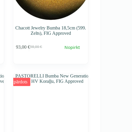
Chacott Jewelry Bumba 18,5cm (599.
Zelts), FIG Approved
Nopirkt
93,00
€
98,00
€
Первоначальная
Текущая
cena
cena
составляла
93,00 €.
98,00 €.
Izpārdots