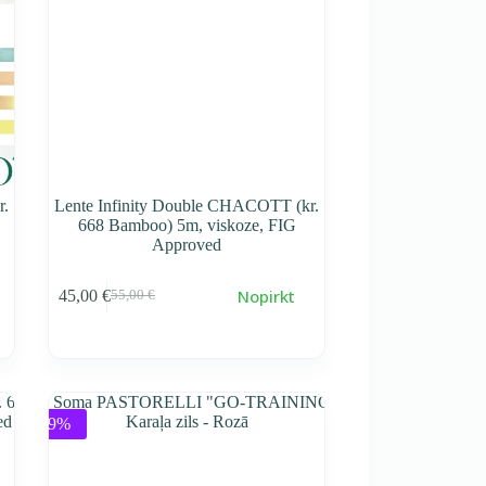
r.
Lente Infinity Double CHACOTT (kr.
668 Bamboo) 5m, viskoze, FIG
Approved
Nopirkt
45,00
€
55,00
€
Первоначальная
Текущая
cena
cena
составляла
45,00 €.
55,00 €.
-9%