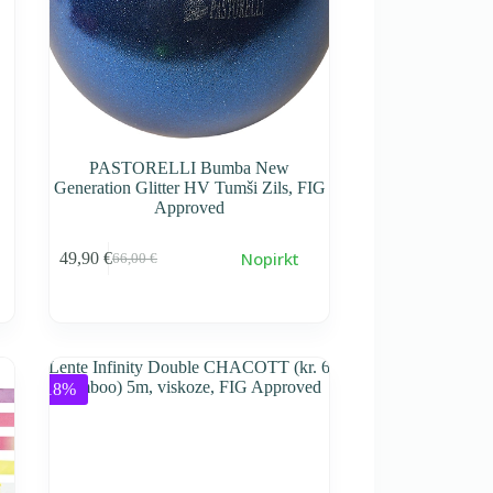
PASTORELLI Bumba New
Generation Glitter HV Tumši Zils, FIG
Approved
Nopirkt
49,90
€
66,00
€
Первоначальная
Текущая
cena
cena
составляла
49,90 €.
66,00 €.
-18%