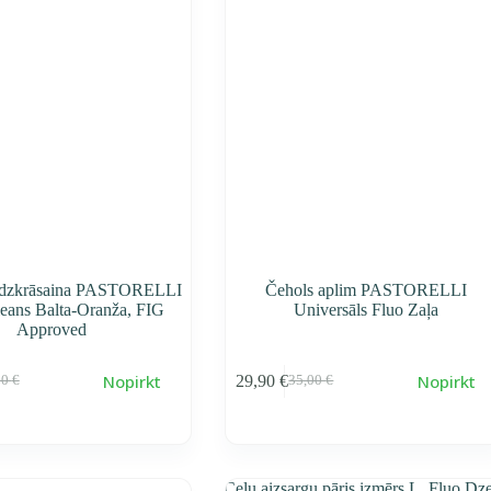
dzkrāsaina PASTORELLI
Čehols aplim PASTORELLI
eans Balta-Oranža, FIG
Universāls Fluo Zaļa
Approved
Nopirkt
Nopirkt
29,90
€
90
€
35,00
€
воначальная
ущая
Первоначальная
Текущая
a
a
cena
cena
тавляла
0 €.
составляла
29,90 €.
0 €.
35,00 €.