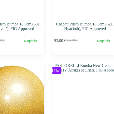
rism Bumba 18,5cm (631.
Chacott Prism Bumba 18,5cm (621.
 zaļš), FIG Approved
Hyacinth), FIG Approved
Nopirkt
Nopirkt
93,00
€
00
€
103,00
€
воначальная
ущая
Первоначальная
Текущая
a
a
cena
cena
тавляла
0 €.
составляла
93,00 €.
0 €.
103,00 €.
-17%