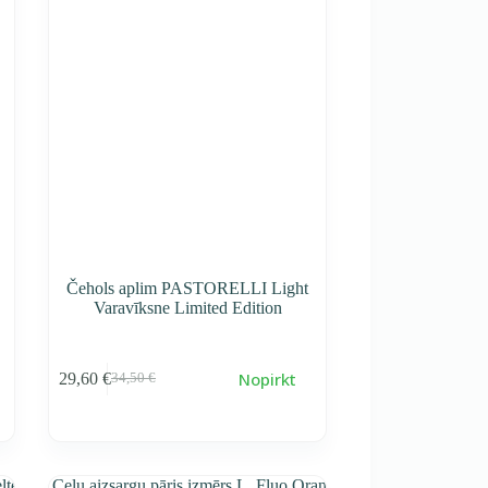
Čehols aplim PASTORELLI Light
Varavīksne Limited Edition
Nopirkt
29,60
€
34,50
€
Первоначальная
Текущая
cena
cena
составляла
29,60 €.
34,50 €.