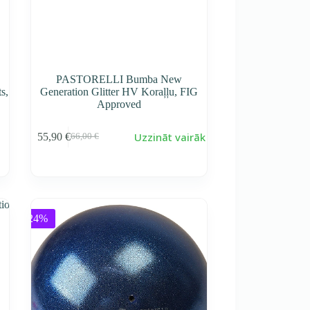
PASTORELLI Bumba New
s,
Generation Glitter HV Koraļļu, FIG
Approved
Uzzināt vairāk
55,90
€
66,00
€
Первоначальная
Текущая
cena
cena
составляла
55,90 €.
66,00 €.
-24%