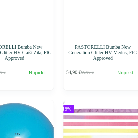
ORELLI Bumba New
PASTORELLI Bumba New
Glitter HV Gaiši Zila, FIG
Generation Glitter HV Medus, FIG
Approved
Approved
Nopirkt
Nopirkt
54,90
€
00
€
66,00
€
воначальная
ущая
Первоначальная
Текущая
a
a
cena
cena
тавляла
0 €.
составляла
54,90 €.
0 €.
66,00 €.
-18%