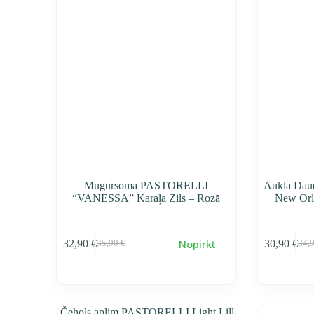
Mugursoma PASTORELLI
Aukla Dau
“VANESSA” Karaļa Zils – Rozā
New Orl
Nopirkt
32,90
€
30,90
€
35,90
€
34,
Первоначальная
Текущая
Пер
Тек
cena
cena
cen
cen
составляла
32,90 €.
сос
30,9
35,90 €.
34,9