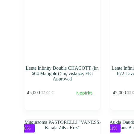
Lente Infinity Double CHACOTT (kr.
Lente Infi
664 Marigold) 5m, viskoze, FIG
672 Lave
Approved
Nopirkt
45,00
€
45,00
€
55,00
€
55,
Первоначальная
Текущая
Пер
Тек
cena
cena
cen
cen
составляла
45,00 €.
сос
45,0
55,00 €.
55,0
-8%
-11%