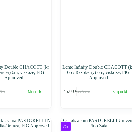
nity Double CHACOTT (kr.
Lente Infinity Double CHACOTT (k
nder) 6m, viskoze, FIG
655 Raspberry) 6m, viskoze, FIG
Approved
Approved
Nopirkt
Nopirkt
45,00
€
00
€
55,00
€
воначальная
ущая
Первоначальная
Текущая
a
a
cena
cena
тавляла
0 €.
составляла
45,00 €.
0 €.
55,00 €.
-15%