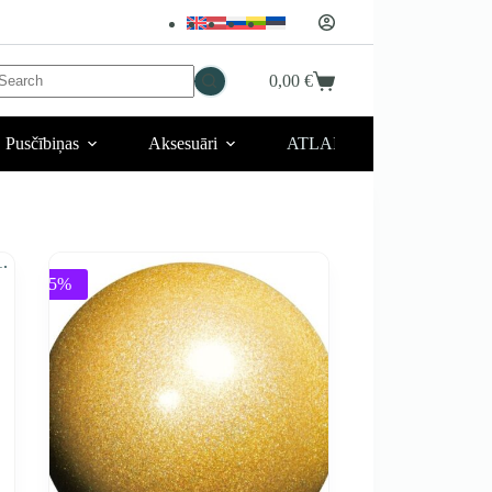
No
0,00
€
Iepirkumu
esults
grozs
Pusčībiņas
Aksesuāri
ATLAIDES 💥
-5%