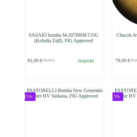
SASAKI bumba M-207BRM COG
Chacott J
(Kobalta Zaļš), FIG Approved
Nopirkt
81,00
€
79,00
€
94,00
€
95,
Первоначальная
Текущая
Пер
Тек
cena
cena
cen
cen
составляла
81,00 €.
сос
79,0
94,00 €.
95,0
-15%
-15%