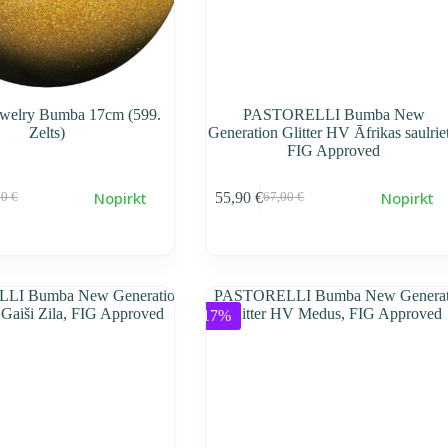
ewelry Bumba 17cm (599.
PASTORELLI Bumba New
Zelts)
Generation Glitter HV Āfrikas saulriet
FIG Approved
Nopirkt
Nopirkt
55,90
€
00
€
67,00
€
воначальная
ущая
Первоначальная
Текущая
a
a
cena
cena
тавляла
0 €.
составляла
55,90 €.
0 €.
67,00 €.
-17%