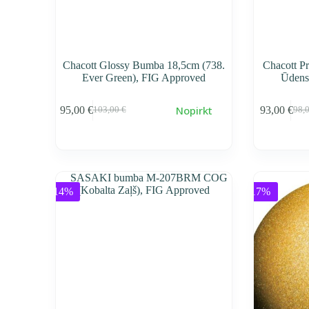
Chacott Glossy Bumba 18,5cm (738.
Chacott P
Ever Green), FIG Approved
Ūdens
Nopirkt
95,00
€
93,00
€
103,00
€
98,
Первоначальная
Текущая
Пер
Тек
cena
cena
cen
cen
составляла
95,00 €.
сос
93,0
103,00 €.
98,0
-14%
-17%