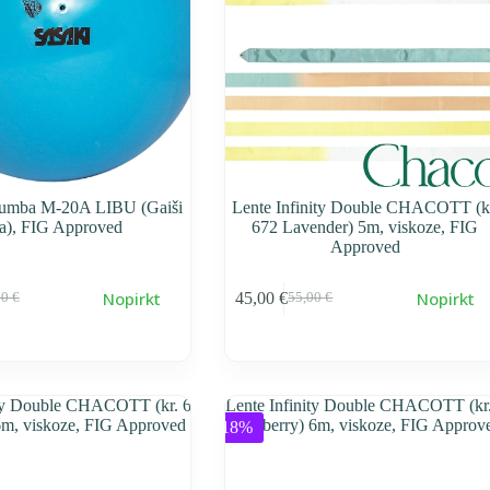
mba M-20A LIBU (Gaiši
Lente Infinity Double CHACOTT (k
la), FIG Approved
672 Lavender) 5m, viskoze, FIG
Approved
Nopirkt
Nopirkt
45,00
€
00
€
55,00
€
воначальная
ущая
Первоначальная
Текущая
a
a
cena
cena
тавляла
0 €.
составляла
45,00 €.
0 €.
55,00 €.
-18%