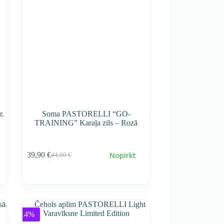
r.
Soma PASTORELLI “GO-
TRAINING” Karaļa zils – Rozā
Nopirkt
39,90
€
44,00
€
Первоначальная
Текущая
cena
cena
составляла
39,90 €.
44,00 €.
-14%