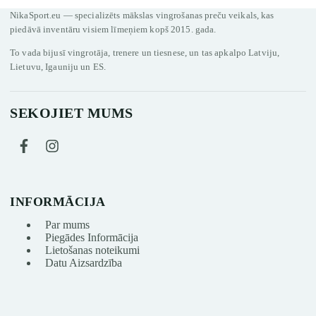
NikaSport.eu — specializēts mākslas vingrošanas preču veikals, kas
piedāvā inventāru visiem līmeņiem kopš 2015. gada.
To vada bijusī vingrotāja, trenere un tiesnese, un tas apkalpo Latviju,
Lietuvu, Igauniju un ES.
SEKOJIET MUMS
INFORMĀCIJA
Par mums
Piegādes Informācija
Lietošanas noteikumi
Datu Aizsardzība