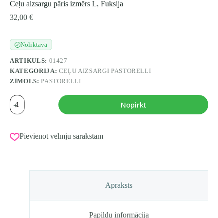
Ceļu aizsargu pāris izmērs L, Fuksija
32,00
€
Noliktavā
✓
ARTIKULS:
01427
KATEGORIJA:
CEĻU AIZSARGI PASTORELLI
ZĪMOLS:
PASTORELLI
Ceļu
Nopirkt
aizsargu
pāris
izmērs
L,
Pievienot vēlmju sarakstam
Fuksija
daudzums
Apraksts
Papildu informācija