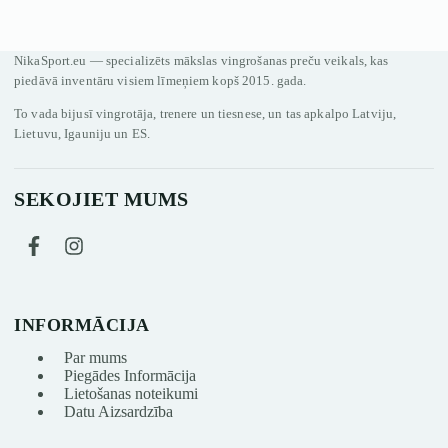
NikaSport.eu — specializēts mākslas vingrošanas preču veikals, kas
piedāvā inventāru visiem līmeņiem kopš 2015. gada.
To vada bijusī vingrotāja, trenere un tiesnese, un tas apkalpo Latviju,
Lietuvu, Igauniju un ES.
SEKOJIET MUMS
INFORMĀCIJA
Par mums
Piegādes Informācija
Lietošanas noteikumi
Datu Aizsardzība