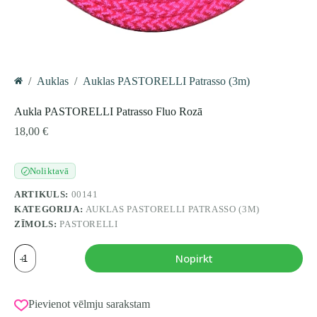
/
Auklas
/
Auklas PASTORELLI Patrasso (3m)
Home
Aukla PASTORELLI Patrasso Fluo Rozā
18,00
€
Noliktavā
✓
ARTIKULS:
00141
KATEGORIJA:
AUKLAS PASTORELLI PATRASSO (3M)
ZĪMOLS:
PASTORELLI
Aukla
Nopirkt
PASTORELLI
Patrasso
Fluo
Rozā
Pievienot vēlmju sarakstam
daudzums