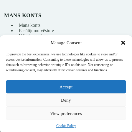
MANS KONTS
Mans konts
Pasūtījumu vēsture
Vēlmju saraksts
Manage Consent
To provide the best experiences, we use technologies like cookies to store and/or
info@nikasport.eu
access device information. Consenting to these technologies will allow us to process
data such as browsing behavior or unique IDs on this site. Not consenting or
+371 28228266
withdrawing consent, may adversely affect certain features and functions.
+371 28228266
Accept
@nikasport.eu
Deny
View preferences
© 2015–2026 · Mākslas vingrošanas veikals · NikaSport.eu · SIA
Cookie Policy
Heyday