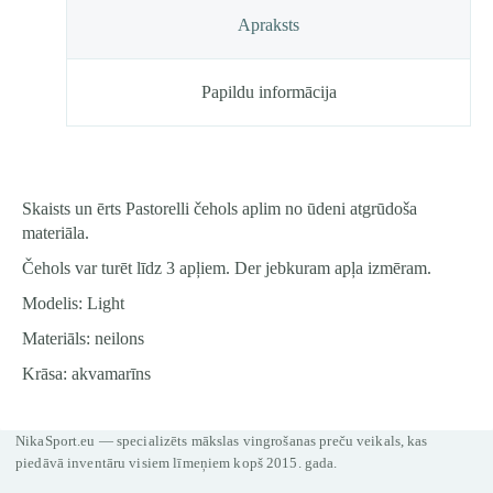
Apraksts
Papildu informācija
Skaists un ērts Pastorelli čehols aplim no ūdeni atgrūdoša
materiāla.
Čehols var turēt līdz 3 apļiem. Der jebkuram apļa izmēram.
Modelis: Light
Materiāls: neilons
Krāsa: akvamarīns
NikaSport.eu — specializēts mākslas vingrošanas preču veikals, kas
piedāvā inventāru visiem līmeņiem kopš 2015. gada.