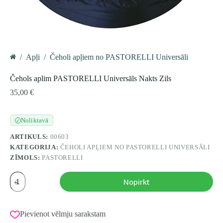
/
Apļi
/
Čeholi apļiem no PASTORELLI Universāli
Home
Čehols aplim PASTORELLI Universāls Nakts Zils
35,00
€
Noliktavā
✓
ARTIKULS:
00603
KATEGORIJA:
ČEHOLI APĻIEM NO PASTORELLI UNIVERSĀLI
ZĪMOLS:
PASTORELLI
Čehols
Nopirkt
aplim
PASTORELLI
Universāls
Nakts
Pievienot vēlmju sarakstam
Zils