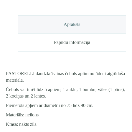
daudzums
Apraksts
Papildu informācija
PASTORELLI daudzkrāsainas čehols aplim no ūdeni atgrūdoša
materiāla.
Čehols var turēt līdz 5 apļiem, 1 auklu, 1 bumbu, vāles (1 pāris),
2 kociņas un 2 lentes.
Piemērots apļiem ar diametru no 75 līdz 90 cm.
Materiāls: neilons
Krāsa: nakts zila