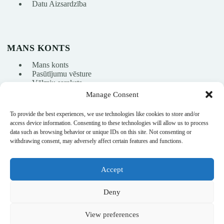
Datu Aizsardzība
MANS KONTS
Mans konts
Pasūtījumu vēsture
Vēlmju saraksts
Manage Consent
To provide the best experiences, we use technologies like cookies to store and/or
info@nikasport.eu
access device information. Consenting to these technologies will allow us to process
data such as browsing behavior or unique IDs on this site. Not consenting or
+371 28228266
withdrawing consent, may adversely affect certain features and functions.
+371 28228266
Accept
@nikasport.eu
Deny
View preferences