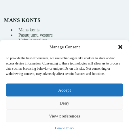
MANS KONTS
Mans konts
Pasūtījumu vēsture
Vēlmju saraksts
Manage Consent
To provide the best experiences, we use technologies like cookies to store and/or
info@nikasport.eu
access device information. Consenting to these technologies will allow us to process
data such as browsing behavior or unique IDs on this site. Not consenting or
+371 28228266
withdrawing consent, may adversely affect certain features and functions.
+371 28228266
Accept
@nikasport.eu
Deny
View preferences
© 2015–2026 · Mākslas vingrošanas veikals · NikaSport.eu · SIA
Cookie Policy