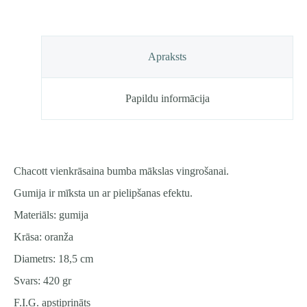
FIG
Approved
daudzums
Apraksts
Papildu informācija
Chacott vienkrāsaina bumba mākslas vingrošanai.
Gumija ir mīksta un ar pielipšanas efektu.
Materiāls: gumija
Krāsa: oranža
Diametrs: 18,5 cm
Svars: 420 gr
F.I.G. apstiprināts