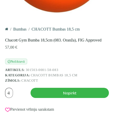
/
Bumbas
/
CHACOTT Bumbas 18,5 cm
Home
Chacott Gym Bumba 18,5cm (083. Oranža), FIG Approved
57,00
€
Noliktavā
✓
ARTIKULS:
301503-0001-58-083
KATEGORIJA:
CHACOTT BUMBAS 18,5 CM
ZĪMOLS:
CHACOTT
Chacott
Nopirkt
Gym
Bumba
18,5cm
(083.
Pievienot vēlmju sarakstam
Oranža),