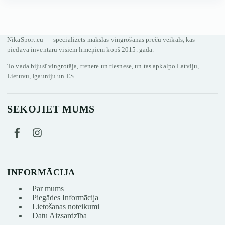
NikaSport.eu — specializēts mākslas vingrošanas preču veikals, kas
piedāvā inventāru visiem līmeņiem kopš 2015. gada.
To vada bijusī vingrotāja, trenere un tiesnese, un tas apkalpo Latviju,
Lietuvu, Igauniju un ES.
SEKOJIET MUMS
INFORMĀCIJA
Par mums
Piegādes Informācija
Lietošanas noteikumi
Datu Aizsardzība