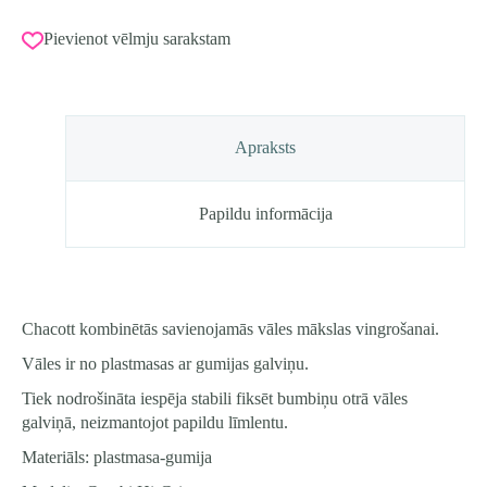
savienojamās
CHACOTT
Pievienot vēlmju sarakstam
vāles
(455
mm)
krāsa
133
Dzeltens-
Apraksts
Zaļš,
FIG
Approved
daudzums
Papildu informācija
Chacott kombinētās savienojamās vāles mākslas vingrošanai.
Vāles ir no plastmasas ar gumijas galviņu.
Tiek nodrošināta iespēja stabili fiksēt bumbiņu otrā vāles
galviņā, neizmantojot papildu līmlentu.
Materiāls: plastmasa-gumija