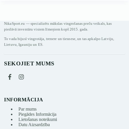
NikaSport.eu — specializēts mākslas vingrošanas preču veikals, kas
piedāvā inventāru visiem līmeņiem kopš 2015. gada.
To vada bijusī vingrotāja, trenere un tiesnese, un tas apkalpo Latviju,
Lietuvu, Igauniju un ES.
SEKOJIET MUMS
INFORMĀCIJA
Par mums
Piegādes Informācija
Lietošanas noteikumi
Datu Aizsardzība