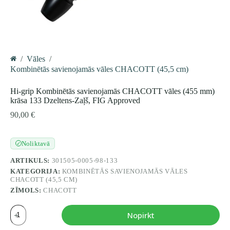
/
Vāles
/
Home
Kombinētās savienojamās vāles CHACOTT (45,5 cm)
Hi-grip Kombinētās savienojamās CHACOTT vāles (455 mm)
krāsa 133 Dzeltens-Zaļš, FIG Approved
90,00
€
Noliktavā
✓
ARTIKULS:
301505-0005-98-133
KATEGORIJA:
KOMBINĒTĀS SAVIENOJAMĀS VĀLES
CHACOTT (45,5 CM)
ZĪMOLS:
CHACOTT
Hi-
Nopirkt
grip
Kombinētās