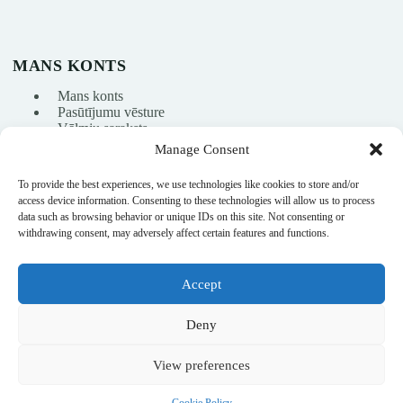
MANS KONTS
Mans konts
Pasūtījumu vēsture
Vēlmju saraksts
Manage Consent
To provide the best experiences, we use technologies like cookies to store and/or
info@nikasport.eu
access device information. Consenting to these technologies will allow us to process
data such as browsing behavior or unique IDs on this site. Not consenting or
+371 28228266
withdrawing consent, may adversely affect certain features and functions.
+371 28228266
Accept
@nikasport.eu
Deny
View preferences
© 2015–2026 · Mākslas vingrošanas veikals · NikaSport.eu · SIA