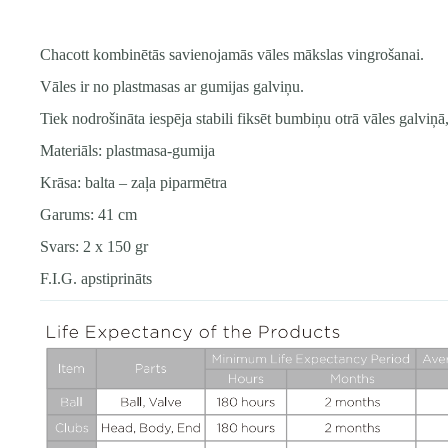
Chacott kombinētās savienojamās vāles mākslas vingrošanai.
Vāles ir no plastmasas ar gumijas galviņu.
Tiek nodrošināta iespēja stabili fiksēt bumbiņu otrā vāles galviņā
Materiāls: plastmasa-gumija
Krāsa: balta – zaļa piparmētra
Garums: 41 cm
Svars: 2 x 150 gr
F.I.G. apstiprināts