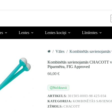
r
es
Lentes
Lentes kociņi
Līmlentes
/
Vāles
/
Kombinētās savienojamā
Home
Kombinētās savienojamās CHACOTT vāle
Piparmētra, FIG Approved
66,00
€
Noliktavā
✓
ARTIKULS:
301505-0003-98 425-034
KATEGORIJA:
KOMBINĒTĀS SAVIENOJ
ZĪMOLS:
CHACOTT