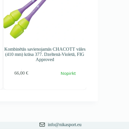
Kombinētās savienojamās CHACOTT vāles
Hi-grip Kombinē
(410 mm) krāsa 377. Dzeltenā-Violetā, FIG
CHACOTT vāles (4
Approved
Violeta, F
k
Nopirkt
66,00
€
90,00
€
info@nikasport.eu