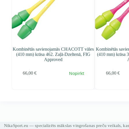
s
Kombinētās savienojamās CHACOTT vāles
Kombinētās savi
Pink,
(410 mm) krāsa 462. Zaļā-Dzeltenā, FIG
(410 mm) krāsa 3
Approved
irāk
Nopirkt
66,00
€
66,00
€
NikaSport.eu — specializēts mākslas vingrošanas preču veikals, ka