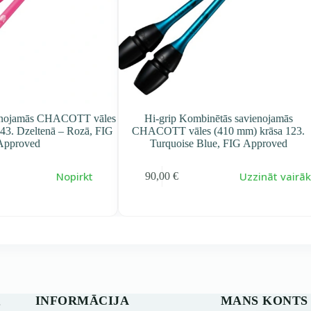
enojamās CHACOTT vāles
Hi-grip Kombinētās savienojamās
43. Dzeltenā – Rozā, FIG
CHACOTT vāles (410 mm) krāsa 123.
Approved
Turquoise Blue, FIG Approved
Nopirkt
Uzzināt vairā
90,00
€
INFORMĀCIJA
MANS KONTS
s