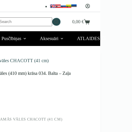
No
0,00
€
Iepirkumu
esults
grozs
Pusčībiņas
Aksesuāri
ATLAIDES 💥
s vāles CHACOTT (41 cm)
s (410 mm) krāsa 034. Balta – Zaļa
AMĀS VĀLES CHACOTT (41 CM)