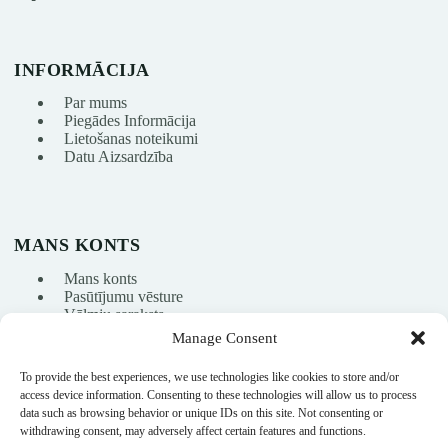
INFORMĀCIJA
Par mums
Piegādes Informācija
Lietošanas noteikumi
Datu Aizsardzība
MANS KONTS
Mans konts
Pasūtījumu vēsture
Vēlmju saraksts
Manage Consent
To provide the best experiences, we use technologies like cookies to store and/or
info@nikasport.eu
access device information. Consenting to these technologies will allow us to process
data such as browsing behavior or unique IDs on this site. Not consenting or
+371 28228266
withdrawing consent, may adversely affect certain features and functions.