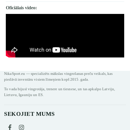
Oficiālais video:
NikaSport.eu — specializēts mākslas vingrošanas preču veikals, kas
piedāvā inventāru visiem līmeņiem kopš 2015. gada.
To vada bijusī vingrotāja, trenere un tiesnese, un tas apkalpo Latviju,
Lietuvu, Igauniju un ES.
SEKOJIET MUMS