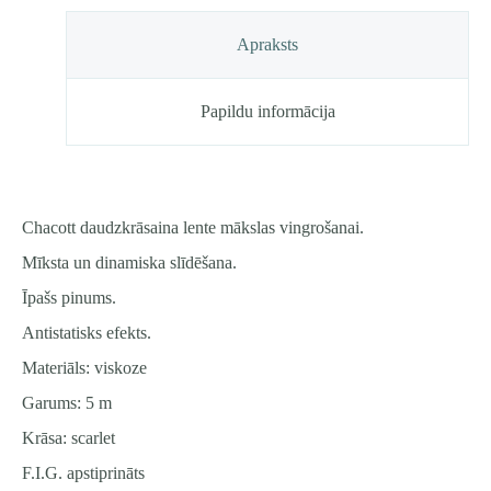
Apraksts
Papildu informācija
Chacott daudzkrāsaina lente mākslas vingrošanai.
Mīksta un dinamiska slīdēšana.
Īpašs pinums.
Antistatisks efekts.
Materiāls: viskoze
Garums: 5 m
Krāsa: scarlet
F.I.G. apstiprināts