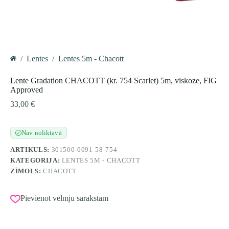
/
Lentes
/
Lentes 5m - Chacott
Home
Lente Gradation CHACOTT (kr. 754 Scarlet) 5m, viskoze, FIG
Approved
33,00
€
Nav noliktavā
✓
ARTIKULS:
301500-0091-58-754
KATEGORIJA:
LENTES 5M - CHACOTT
ZĪMOLS:
CHACOTT
Pievienot vēlmju sarakstam