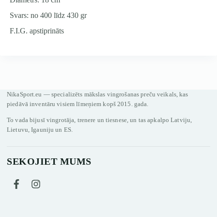
Svars: no 400 līdz 430 gr
F.I.G. apstiprināts
NikaSport.eu — specializēts mākslas vingrošanas preču veikals, kas
piedāvā inventāru visiem līmeņiem kopš 2015. gada.
To vada bijusī vingrotāja, trenere un tiesnese, un tas apkalpo Latviju,
Lietuvu, Igauniju un ES.
SEKOJIET MUMS