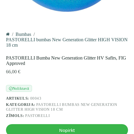
/
Bumbas
/
Home
PASTORELLI bumbas New Generation Glitter HIGH VISION
18 cm
PASTORELLI Bumba New Generation Glitter HV Safīrs, FIG
Approved
66,00
€
Noliktavā
✓
ARTIKULS:
00043
KATEGORIJA:
PASTORELLI BUMBAS NEW GENERATION
GLITTER HIGH VISION 18 CM
ZĪMOLS:
PASTORELLI
Nopirkt