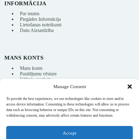
INFORMĀCIJA
Par mums
Piegādes Informācija
Lietošanas noteikumi
Datu Aizsardzība
MANS KONTS
Mans konts
Pasūtījumu vēsture
Vēlmju saraksts
Manage Consent
To provide the best experiences, we use technologies like cookies to store and/or
info@nikasport.eu
access device information. Consenting to these technologies will allow us to process
data such as browsing behavior or unique IDs on this site. Not consenting or
+371 28228266
withdrawing consent, may adversely affect certain features and functions.
+371 28228266
Accept
@nikasport.eu