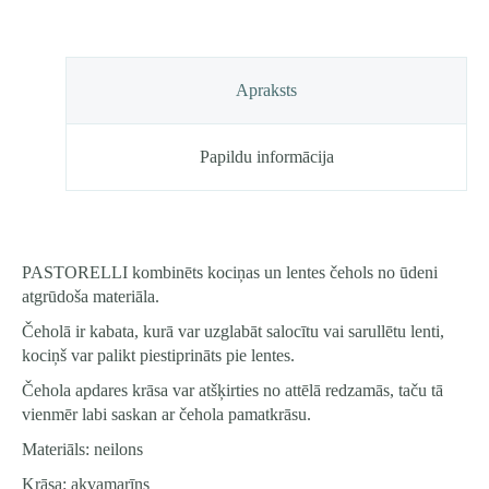
Apraksts
Papildu informācija
PASTORELLI kombinēts kociņas un lentes čehols no ūdeni
atgrūdoša materiāla.
Čeholā ir kabata, kurā var uzglabāt salocītu vai sarullētu lenti,
kociņš var palikt piestiprināts pie lentes.
Čehola apdares krāsa var atšķirties no attēlā redzamās, taču tā
vienmēr labi saskan ar čehola pamatkrāsu.
Materiāls: neilons
Krāsa: akvamarīns