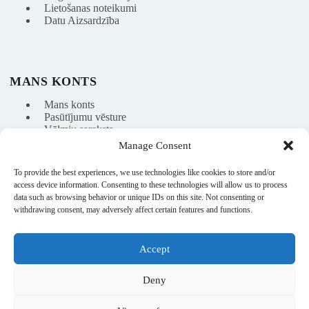
Lietošanas noteikumi
Datu Aizsardzība
MANS KONTS
Mans konts
Pasūtījumu vēsture
Vēlmju saraksts
Manage Consent
To provide the best experiences, we use technologies like cookies to store and/or
info@nikasport.eu
access device information. Consenting to these technologies will allow us to process
data such as browsing behavior or unique IDs on this site. Not consenting or
+371 28228266
withdrawing consent, may adversely affect certain features and functions.
+371 28228266
Accept
@nikasport.eu
Deny