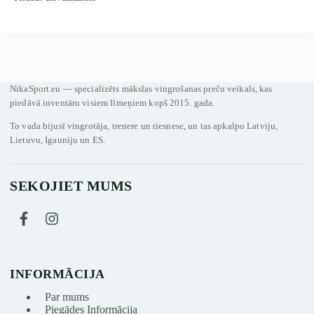
NikaSport.eu — specializēts mākslas vingrošanas preču veikals, kas
piedāvā inventāru visiem līmeņiem kopš 2015. gada.
To vada bijusī vingrotāja, trenere un tiesnese, un tas apkalpo Latviju,
Lietuvu, Igauniju un ES.
SEKOJIET MUMS
INFORMĀCIJA
Par mums
Piegādes Informācija