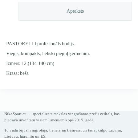
daudzums
Apraksts
PASTORELLI profesionāls bodijs.
Viegls, kompakts, lieliski pieguļ ķermenim.
Izmērs: 12 (134-140 cm)
Krāsa: bēša
NikaSport.eu — specializēts mākslas vingrošanas preču veikals, kas
piedāvā inventāru visiem līmeņiem kopš 2015. gada.
To vada bijusī vingrotāja, trenere un tiesnese, un tas apkalpo Latviju,
Lietuvu, Igauniju un ES.