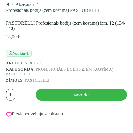
/
Aksesuāri
/
Home
Profesionāls bodijs (zem kostīma) PASTORELLI
PASTORELLI Profesionāls bodijs (zem kostīma) izm. 12 (134-
140)
18,00
€
Noliktavā
✓
ARTIKULS:
01897
KATEGORIJA:
PROFESIONĀLS BODIJS (ZEM KOSTĪMA)
PASTORELLI
ZĪMOLS:
PASTORELLI
PASTORELLI
Nopirkt
Profesionāls
bodijs
(zem
kostīma)
Pievienot vēlmju sarakstam
izm.
12
(134-
140)