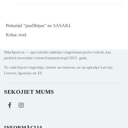
Piekariņš “pusčībiņas” no SASAKI.
Krāsa: rozā
NikaSport.eu — specializēts mākslas vingrošanas preču veikals, kas
piedāvā inventāru visiem līmeņiem kopš 2015. gada.
To vada bijusī vingrotāja, trenere un tiesnese, un tas apkalpo Latviju,
Lietuvu, Igauniju un ES.
SEKOJIET MUMS
INFORMĀCIJA