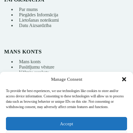
Par mums
Piegādes Informācija
Lietošanas noteikumi
Datu Aizsardzība
MANS KONTS
Mans konts
Pasūtījumu vēsture
Vēlmju saraksts
Manage Consent
To provide the best experiences, we use technologies like cookies to store and/or
info@nikasport.eu
access device information. Consenting to these technologies will allow us to process
data such as browsing behavior or unique IDs on this site. Not consenting or
+371 28228266
withdrawing consent, may adversely affect certain features and functions.
+371 28228266
Accept
@nikasport.eu