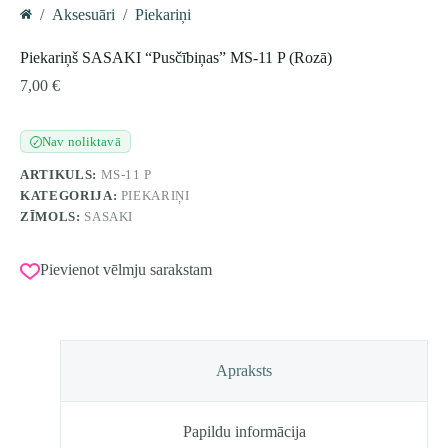
/
Aksesuāri
/
Piekariņi
Home
Piekariņš SASAKI “Pusčībiņas” MS-11 P (Rozā)
7,00
€
Nav noliktavā
✓
ARTIKULS:
MS-11 P
KATEGORIJA:
PIEKARIŅI
ZĪMOLS:
SASAKI
Pievienot vēlmju sarakstam
Apraksts
Papildu informācija