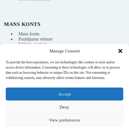
MANS KONTS
Mans konts
Pasūtījumu vēsture
Vēlmju saraksts
Manage Consent
To provide the best experiences, we use technologies like cookies to store and/or
info@nikasport.eu
access device information. Consenting to these technologies will allow us to process
data such as browsing behavior or unique IDs on this site. Not consenting or
+371 28228266
withdrawing consent, may adversely affect certain features and functions.
+371 28228266
Accept
@nikasport.eu
Deny
View preferences