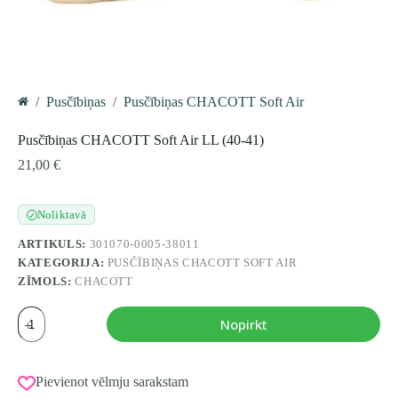
/
Pusčībiņas
/
Pusčībiņas CHACOTT Soft Air
Home
Pusčībiņas CHACOTT Soft Air LL (40-41)
21,00
€
Noliktavā
✓
ARTIKULS:
301070-0005-38011
KATEGORIJA:
PUSČĪBIŅAS CHACOTT SOFT AIR
ZĪMOLS:
CHACOTT
Pusčībiņas
Nopirkt
CHACOTT
Soft
Air
LL
Pievienot vēlmju sarakstam
(40-