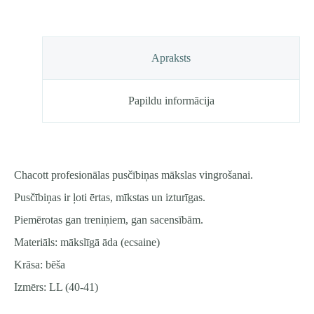
41)
daudzums
Apraksts
Papildu informācija
Chacott profesionālas pusčībiņas mākslas vingrošanai.
Pusčībiņas ir ļoti ērtas, mīkstas un izturīgas.
Piemērotas gan treniņiem, gan sacensībām.
Materiāls: mākslīgā āda (ecsaine)
Krāsa: bēša
Izmērs: LL (40-41)