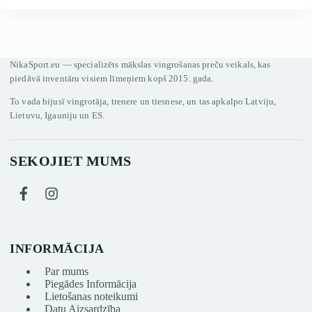
NikaSport.eu — specializēts mākslas vingrošanas preču veikals, kas
piedāvā inventāru visiem līmeņiem kopš 2015. gada.
To vada bijusī vingrotāja, trenere un tiesnese, un tas apkalpo Latviju,
Lietuvu, Igauniju un ES.
SEKOJIET MUMS
INFORMĀCIJA
Par mums
Piegādes Informācija
Lietošanas noteikumi
Datu Aizsardzība