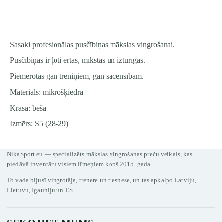
Sasaki profesionālas pusčībiņas mākslas vingrošanai.
Pusčībiņas ir ļoti ērtas, mīkstas un izturīgas.
Piemērotas gan treniņiem, gan sacensībām.
Materiāls: mikrošķiedra
Krāsa: bēša
Izmērs: S5 (28-29)
NikaSport.eu — specializēts mākslas vingrošanas preču veikals, kas
piedāvā inventāru visiem līmeņiem kopš 2015. gada.
To vada bijusī vingrotāja, trenere un tiesnese, un tas apkalpo Latviju,
Lietuvu, Igauniju un ES.