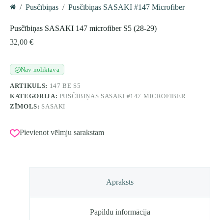
/
Pusčībiņas
/
Pusčībiņas SASAKI #147 Microfiber
Home
Pusčībiņas SASAKI 147 microfiber S5 (28-29)
32,00
€
Nav noliktavā
✓
ARTIKULS:
147 BE S5
KATEGORIJA:
PUSČĪBIŅAS SASAKI #147 MICROFIBER
ZĪMOLS:
SASAKI
Pievienot vēlmju sarakstam
Apraksts
Papildu informācija