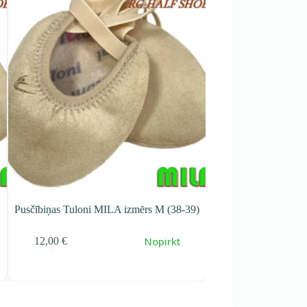
Pusčībiņas Tuloni MILA izmērs M (38-39)
Pusčībiņas Tuloni MIL
Nopirkt
12,00
€
12,00
€