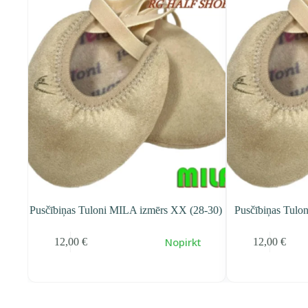
4-35)
Pusčībiņas Tuloni MILA izmērs XX (28-30)
Pusčībiņas Tulon
Nopirkt
12,00
€
12,00
€