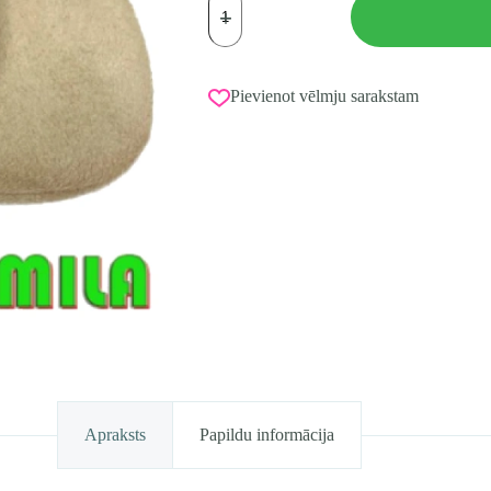
Tuloni
MILA
izmērs
S
(36-
Pievienot vēlmju sarakstam
37)
daudzums
Apraksts
Papildu informācija