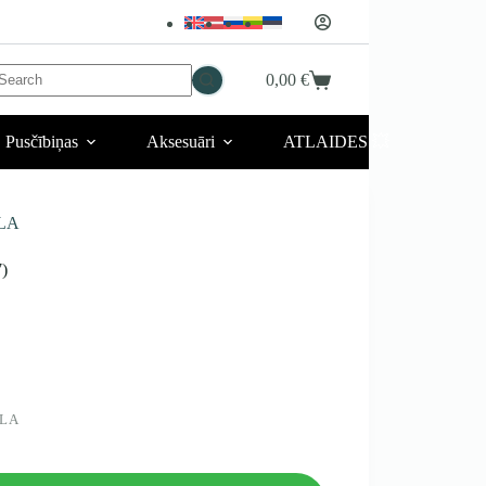
No
0,00
€
Iepirkumu
esults
grozs
Pusčībiņas
Aksesuāri
ATLAIDES 💥
ILA
7)
ILA