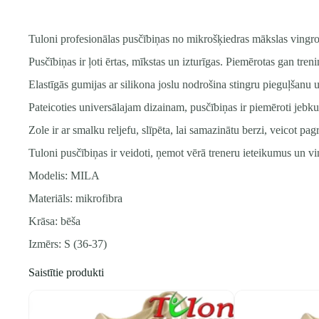
Tuloni profesionālas pusčībiņas no mikrošķiedras mākslas vingro
Pusčībiņas ir ļoti ērtas, mīkstas un izturīgas. Piemērotas gan tre
Elastīgās gumijas ar silikona joslu nodrošina stingru pieguļšanu
Pateicoties universālajam dizainam, pusčībiņas ir piemēroti jebku
Zole ir ar smalku reljefu, slīpēta, lai samazinātu berzi, veicot pag
Tuloni pusčībiņas ir veidoti, ņemot vērā treneru ieteikumus un v
Modelis: MILA
Materiāls: mikrofibra
Krāsa: bēša
Izmērs: S (36-37)
Saistītie produkti