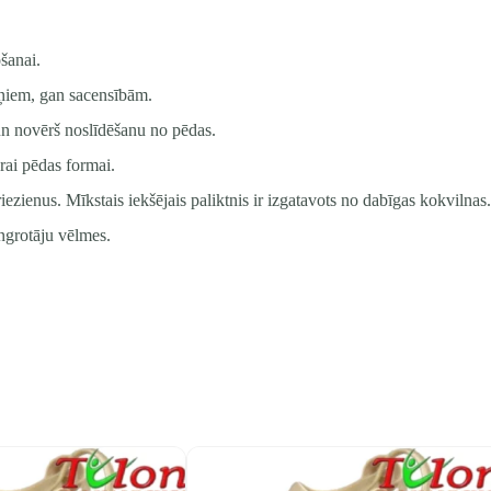
šanai.
niņiem, gan sacensībām.
 un novērš noslīdēšanu no pēdas.
rai pēdas formai.
riezienus. Mīkstais iekšējais paliktnis ir izgatavots no dabīgas kokvilnas.
ingrotāju vēlmes.