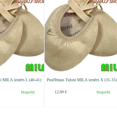
i MILA izmērs L (40-41)
Pusčībiņas Tuloni MILA izmērs X (31-33)
Nopirkt
Nopirkt
12,00
€