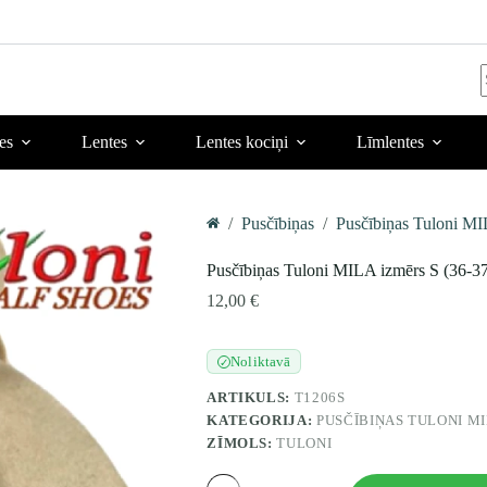
r
es
Lentes
Lentes kociņi
Līmlentes
/
Pusčībiņas
/
Pusčībiņas Tuloni M
Home
Pusčībiņas Tuloni MILA izmērs S (36-3
12,00
€
Noliktavā
✓
ARTIKULS:
T1206S
KATEGORIJA:
PUSČĪBIŅAS TULONI M
ZĪMOLS:
TULONI
Pusčībiņas