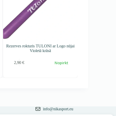
Rezerves rokturis TULONI ar Logo nūjai
Rezerves rokturis P
Violetā krāsā
rozā 
Nopirkt
2,90
€
4,00
€
info@nikasport.eu