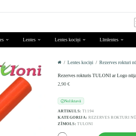
r
es
Lentes
Lentes kociņi
Līmlentes
/
Lentes kociņi
/
Rezerves rokturi nū
Home
Rezerves rokturis TULONI ar Logo nūja
2,90
€
Noliktavā
✓
ARTIKULS:
T1194
KATEGORIJA:
REZERVES ROKTURI NŪ
ZĪMOLS:
TULONI
Rezerves