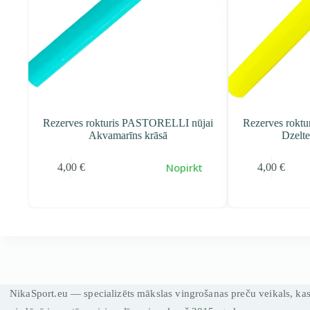
 Baltā
Rezerves rokturis PASTORELLI nūjai
Rezerves rokt
Akvamarīns krāsā
Dzelte
t
Nopirkt
4,00
€
4,00
€
NikaSport.eu — specializēts mākslas vingrošanas preču veikals, ka