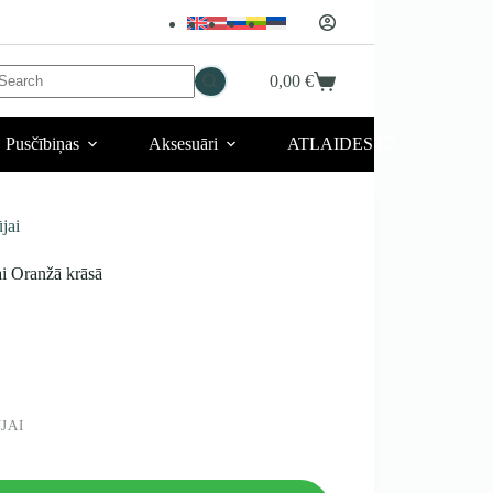
No
0,00
€
Iepirkumu
esults
grozs
Pusčībiņas
Aksesuāri
ATLAIDES 💥
jai
i Oranžā krāsā
JAI