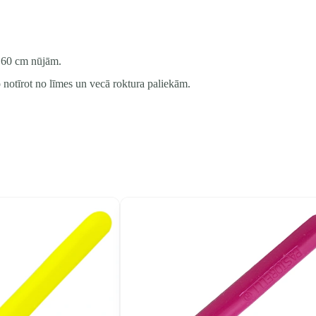
s 60 cm nūjām.
to notīrot no līmes un vecā roktura paliekām.