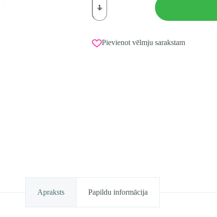
rokturis
TULONI
ar
Logo
nūjai
Pievienot vēlmju sarakstam
Oranžā
krāsā
daudzums
Apraksts
Papildu informācija