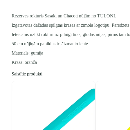
Rezerves rokturis Sasaki un Chacott nūjām no TULONI.
Izgatavotas dažādās spilgtās krāsās ar zīmola logotipu. Paredzēt
Ieteicams uzlikt rokturi uz pilnīgi tīras, gludas nūjas, pirms tam 
50 cm nūjiņām papildus ir jāizmanto lente.
Materiāls: gumija
Krāsa: oranža
Saistītie produkti