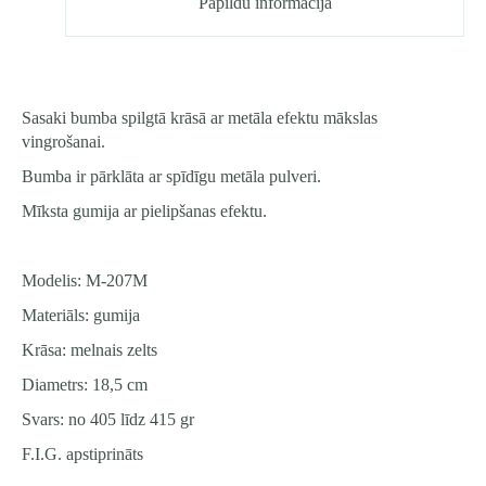
Papildu informācija
Sasaki bumba spilgtā krāsā ar metāla efektu mākslas
vingrošanai.
Bumba ir pārklāta ar spīdīgu metāla pulveri.
Mīksta gumija ar pielipšanas efektu.
Modelis: M-207M
Materiāls: gumija
Krāsa: melnais zelts
Diametrs: 18,5 cm
Svars: no 405 līdz 415 gr
F.I.G. apstiprināts