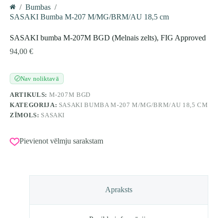
/
Bumbas
/
Home
SASAKI Bumba M-207 M/MG/BRM/AU 18,5 cm
SASAKI bumba M-207M BGD (Melnais zelts), FIG Approved
94,00
€
Nav noliktavā
✓
ARTIKULS:
M-207M BGD
KATEGORIJA:
SASAKI BUMBA M-207 M/MG/BRM/AU 18,5 CM
ZĪMOLS:
SASAKI
Pievienot vēlmju sarakstam
Apraksts