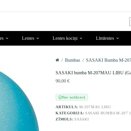
r
es
Lentes
Lentes kociņi
Līmlentes
/
Bumbas
/
SASAKI Bumba M-207
Home
SASAKI bumba M-207MAU LIBU (Gaiš
90,00
€
Nav noliktavā
✓
ARTIKULS:
M-207MAU LIBU
KATEGORIJA:
SASAKI BUMBA M-207 
ZĪMOLS:
SASAKI