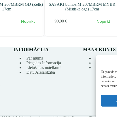
M-207MBRM GD (Zelts)
SASAKI bumba M-207MBRM MYBR
17cm
(Mistiskā oga) 17cm
Nopirkt
Nopirkt
90,00
€
INFORMĀCIJA
MANS KONTS
s
Par mums
Mans konts
Piegādes Informācija
Pasūtījumu v
Lietošanas noteikumi
Vēlmju sarak
To provide th
Datu Aizsardzība
information.
behavior or 
certain featu