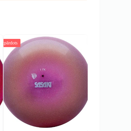
Izpārdots