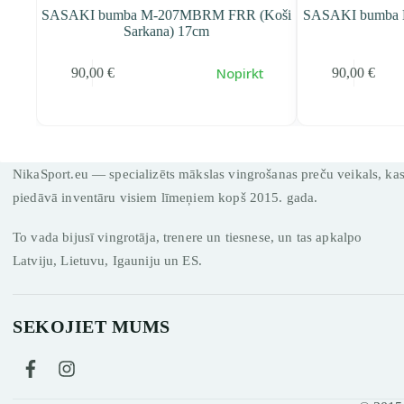
anda)
SASAKI bumba M-207MBRM FRR (Koši
SASAKI bumba 
Sarkana) 17cm
irāk
Nopirkt
90,00
€
90,00
€
NikaSport.eu — specializēts mākslas vingrošanas preču veikals, ka
piedāvā inventāru visiem līmeņiem kopš 2015. gada.
To vada bijusī vingrotāja, trenere un tiesnese, un tas apkalpo
Latviju, Lietuvu, Igauniju un ES.
SEKOJIET MUMS