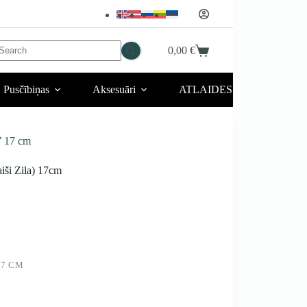
No
0,00
€
Iepirkumu
esults
grozs
Pusčībiņas
Aksesuāri
ATLAIDES 💥
 17 cm
i Zila) 17cm
17 CM