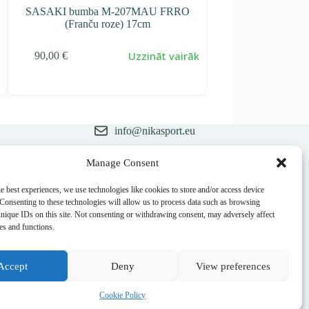
SASAKI bumba M-207MAU FRRO
SASAKI bumba M-2
(Franču roze) 17cm
17
Uzzināt vairāk
90,00
€
90,00
€
info@nikasport.eu
+371 28228266
Manage Consent
ēsture
sts
+371 28228266
e best experiences, we use technologies like cookies to store and/or access device
 Consenting to these technologies will allow us to process data such as browsing
@nikasport.eu
unique IDs on this site. Not consenting or withdrawing consent, may adversely affect
res and functions.
Accept
Deny
View preferences
Cookie Policy