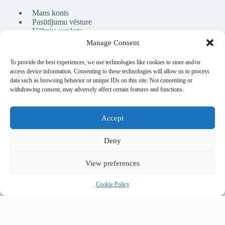
Mans konts
Pasūtījumu vēsture
Vēlmju saraksts
Manage Consent
To provide the best experiences, we use technologies like cookies to store and/or
info@nikasport.eu
access device information. Consenting to these technologies will allow us to process
data such as browsing behavior or unique IDs on this site. Not consenting or
+371 28228266
withdrawing consent, may adversely affect certain features and functions.
+371 28228266
Accept
@nikasport.eu
Deny
View preferences
© 2015–2026 · Mākslas vingrošanas veikals · NikaSport.eu · SIA
Cookie Policy
Heyday