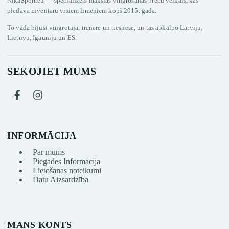
NikaSport.eu — specializēts mākslas vingrošanas preču veikals, kas
piedāvā inventāru visiem līmeņiem kopš 2015. gada.
To vada bijusī vingrotāja, trenere un tiesnese, un tas apkalpo Latviju,
Lietuvu, Igauniju un ES.
SEKOJIET MUMS
INFORMĀCIJA
Par mums
Piegādes Informācija
Lietošanas noteikumi
Datu Aizsardzība
MANS KONTS