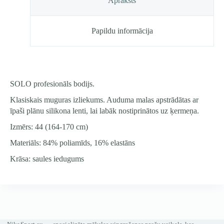
Apraksts
iedegums
daudzums
Papildu informācija
SOLO profesionāls bodijs.
Klasiskais muguras izliekums. Auduma malas apstrādātas ar
īpaši plānu silikona lenti, lai labāk nostiprinātos uz ķermeņa.
Izmērs: 44 (164-170 cm)
Materiāls: 84% poliamīds, 16% elastāns
Krāsa: saules iedugums