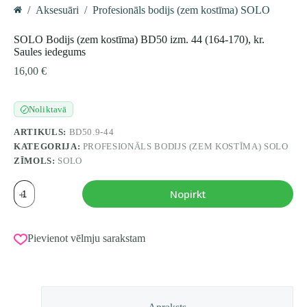
/
Aksesuāri
/
Profesionāls bodijs (zem kostīma) SOLO
Home
SOLO Bodijs (zem kostīma) BD50 izm. 44 (164-170), kr.
Saules iedegums
16,00
€
Noliktavā
✓
ARTIKULS:
BD50.9-44
KATEGORIJA:
PROFESIONĀLS BODIJS (ZEM KOSTĪMA) SOLO
ZĪMOLS:
SOLO
SOLO
Nopirkt
Bodijs
(zem
kostīma)
BD50
Pievienot vēlmju sarakstam
izm.
44
(164-
170),
kr.
Saules