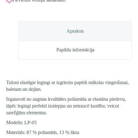
izmērs
34
(122-
128)
kr.
Melnā
Apraksts
daudzums
Papildu informācija
Tuloni elastīgie legingi ar izgrieztu papēdi mākslas vingrošanai,
baletam un dejām.
Izgatavoti no augstas kvalitātes poliamīda ar elastāna piedevu,
tāpēc legingi perfekti izstiepjas un netraucē kustību, veicot
sarežģītus elementus.
Modelis: LP-05
Materiāls: 87 % poliamīds, 13 % likra