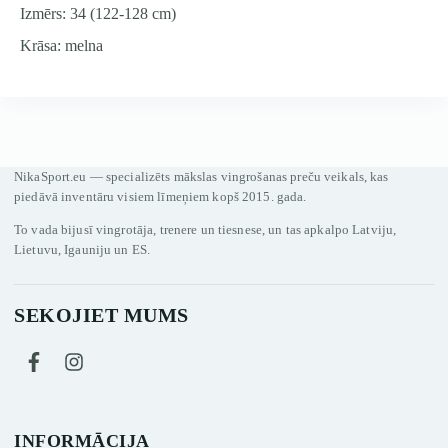
Izmērs: 34 (122-128 cm)
Krāsa: melna
NikaSport.eu — specializēts mākslas vingrošanas preču veikals, kas
piedāvā inventāru visiem līmeņiem kopš 2015. gada.
To vada bijusī vingrotāja, trenere un tiesnese, un tas apkalpo Latviju,
Lietuvu, Igauniju un ES.
SEKOJIET MUMS
INFORMĀCIJA