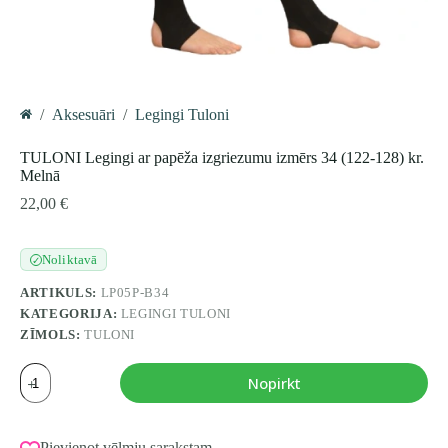
/
Aksesuāri
/
Legingi Tuloni
Home
TULONI Legingi ar papēža izgriezumu izmērs 34 (122-128) kr.
Melnā
22,00
€
Noliktavā
✓
ARTIKULS:
LP05P-B34
KATEGORIJA:
LEGINGI TULONI
ZĪMOLS:
TULONI
TULONI
Nopirkt
Legingi
ar
papēža
izgriezumu
Pievienot vēlmju sarakstam