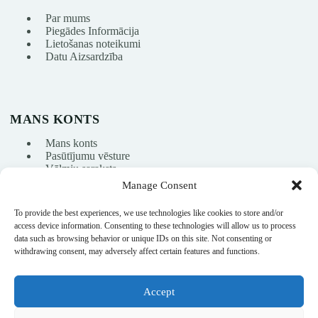
Par mums
Piegādes Informācija
Lietošanas noteikumi
Datu Aizsardzība
MANS KONTS
Mans konts
Pasūtījumu vēsture
Vēlmju saraksts
Manage Consent
To provide the best experiences, we use technologies like cookies to store and/or
info@nikasport.eu
access device information. Consenting to these technologies will allow us to process
data such as browsing behavior or unique IDs on this site. Not consenting or
+371 28228266
withdrawing consent, may adversely affect certain features and functions.
+371 28228266
Accept
@nikasport.eu